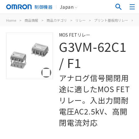
制御機器
Japan
Home
>
商品情報
>
商品カテゴリ
>
リレー
>
プリント基板用リレー
>
M
MOS FETリレー
G3VM-62C1
/ F1
アナログ信号開閉用
途に適したMOS FET
リレー。入出力間耐
電圧AC2.5kV、高開
閉電流対応