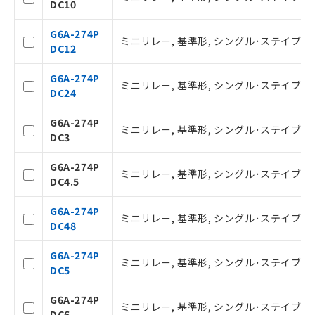
DC10
G6A-274P
ミニリレー, 基準形, シングル･ステイブル形
DC12
G6A-274P
ミニリレー, 基準形, シングル･ステイブル形
DC24
G6A-274P
ミニリレー, 基準形, シングル･ステイブル形
DC3
ご利用条件
G6A-274P
ミニリレー, 基準形, シングル･ステイブル形
DC4.5
以下の条件をお読みいただき、同意のうえ
G6A-274P
ミニリレー, 基準形, シングル･ステイブル形
ご利用ください。
DC48
本サービスは、当社制御機器事業取扱
G6A-274P
商品の当社在庫状況および標準価格(税
ミニリレー, 基準形, シングル･ステイブル形
DC5
抜)を提供させていただくものです。
当社制御機器事業取扱商品の中には、
G6A-274P
本サービスの対象外となる商品もある
ミニリレー, 基準形, シングル･ステイブル形
DC6