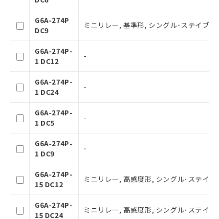
ことをご了承ください。
在庫状況および標準価格照会結果は、
G6A-274P
記載している更新日時点での社内デー
ミニリレー, 基準形, シングル･ステイブル形
DC9
タに基づき作成されるものであり、閲
記
説明
覧された時点での実際の在庫および標
号
G6A-274P-
準価格とは異なる場合があることをご
-
1 DC12
了承ください。
○
一定数以上の在庫あり
正式な納期状況および標準価格はお客
G6A-274P-
様のお取引先、またはお客様担当のオ
-
1 DC24
ムロン制御機器販売店・当社販売員に
△
一定数には満たないが在庫あり
ご相談ください。
G6A-274P-
オムロン制御機器販売店や当社販売拠
-
－
在庫なし(最新の在庫状況につ
1 DC5
点は「
販売ネットワーク
」をご確認
いては、お客様のお取引先、ま
ください。
たはお客様担当のオムロン制御
G6A-274P-
在庫状況および標準価格結果を当社の
-
機器販売店・当社販売員にご確
1 DC9
事前の承諾なく第三者に漏洩または開
認ください)
示しないようお願いします。
G6A-274P-
マイパーツ機能（部品リスト作成サー
ミニリレー, 高感度形, シングル･ステイブル
空
受注生産機種、また在庫状況の
15 DC12
ビス）をご利用いただくには、I-Web
白
情報を公開していない機種
メンバーズにご登録されている必要が
G6A-274P-
あります。
ミニリレー, 高感度形, シングル･ステイブル
15 DC24
お客様が当ウェブサイト上で当社にご