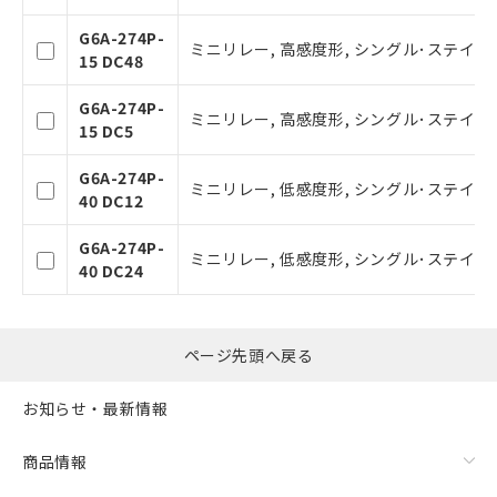
登録された部品リストについて、当社
G6A-274P-
および当社の共同利用者が、当社の製
ミニリレー, 高感度形, シングル･ステイブル
15 DC48
品・サービスに関するお客様との取
引・商談に必要な範囲で利用すること
G6A-274P-
をご了承ください。
ミニリレー, 高感度形, シングル･ステイブル
15 DC5
※当社の共同利用者とは、
"個人情報
の共同利用に関して"
の「1.共同利
G6A-274P-
用者の範囲」に記載されている法人を
ミニリレー, 低感度形, シングル･ステイブル
40 DC12
指します。
G6A-274P-
ミニリレー, 低感度形, シングル･ステイブル
40 DC24
ページ先頭へ戻る
お知らせ・最新情報
商品情報