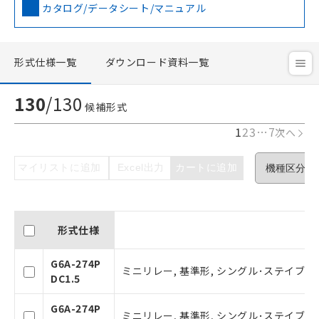
カタログ/データシート/マニュアル
形式仕様一覧
ダウンロード資料一覧
130
/
130
候補形式
1
2
3
…
7
次へ
マイリストに追加
Excel出力
カートに追加
形式仕様
G6A-274P
ミニリレー, 基準形, シングル･ステイブル形
DC1.5
G6A-274P
ミニリレー, 基準形, シングル･ステイブル形