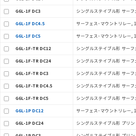
G6L-1F DC3
シングルステイブル形 サーフ
ご利用条件
G6L-1F DC4.5
サーフェス･マウントリレー, 1
G6L-1F DC5
サーフェス･マウントリレー, 1
以下の条件をお読
G6L-1F-TR DC12
シングルステイブル形 サーフ
本サービスは
くものです。
記
説明
G6L-1F-TR DC24
シングルステイブル形 サーフ
当社制御機器
号
在庫状況およ
G6L-1F-TR DC3
シングルステイブル形 サーフ
のであり、閲
○
一定数以
い。
G6L-1F-TR DC4.5
シングルステイブル形 サーフ
正式な納期状
当社販売員に
△
一定数に
G6L-1F-TR DC5
シングルステイブル形 サーフ
オムロン制御
在庫状況およ
－
在庫なし
G6L-1P DC12
サーフェス･マウントリレー, 1
す。
機器販売
マイパーツ機
G6L-1P DC24
シングルステイブル形 プリント
ている必要が
空
受注生産
お客様が当ウ
G6L-1P DC3
シングルステイブル形 プリント
白