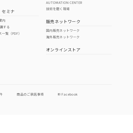
AUTOMATION CENTER
技術を磨く現場
・セミナ
案内
販売ネットワーク
講する
国内販売ネットワーク
ス一覧（PDF）
海外販売ネットワーク
オンラインストア
件
商品のご承諾事項
Facebook