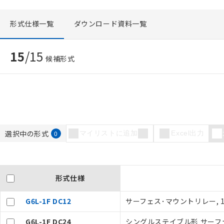
形式仕様一覧
ダウンロード資料一覧
15
/
15
候補形式
選択中の形式
0
マイリストに追加
Excel出力
形式仕様
G6L-1F DC12
サーフェス･マウントリレー, 1
G6L-1F DC24
シングルステイブル形 サーフェ