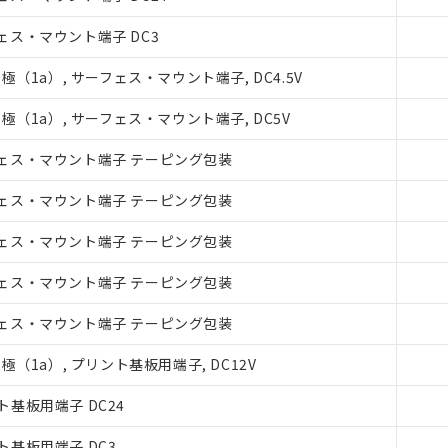
ェス・マウント端子 DC3
極（1a）, サーフェス・マウント端子, DC4.5V
極（1a）, サーフェス・マウント端子, DC5V
みいただき、同意のうえご利用ください。
ェス・マウント端子 テーピング包装
、当社制御機器事業取扱商品の当社在庫状況および標準価格(税抜)
ェス・マウント端子 テーピング包装
事業取扱商品の中には、本サービスの対象外となる商品もあること
び標準価格照会結果は、記載している更新日時点での社内データに
ェス・マウント端子 テーピング包装
覧された時点での実際の在庫および標準価格とは異なる場合がある
上の在庫あり
ェス・マウント端子 テーピング包装
況および標準価格はお客様のお取引先、またはお客様担当のオムロ
ご相談ください。
は満たないが在庫あり
ェス・マウント端子 テーピング包装
機器販売店や当社販売拠点は「
販売ネットワーク
」をご確認くだ
び標準価格結果を当社の事前の承諾なく第三者に漏洩または開示し
(最新の在庫状況については、お客様のお取引先、またはお客様担当
極（1a）, プリント基板用端子, DC12V
店・当社販売員にご確認ください)
能（部品リスト作成サービス）をご利用いただくには、I-Webメン
基板用端子 DC24
あります。
機種、また在庫状況の情報を公開していない機種
ェブサイト上で当社にご登録された部品リストについて、当社およ
基板用端子 DC3