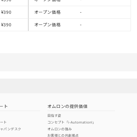
ることをご了承くだ
¥390
オープン価格
-
範囲」に記載されて
¥390
オープン価格
-
ート
オムロンの提供価値
目指す姿
ポート
コンセプト「i-Automation!」
ジャパンデスク
オムロンの強み
お客様との共創拠点