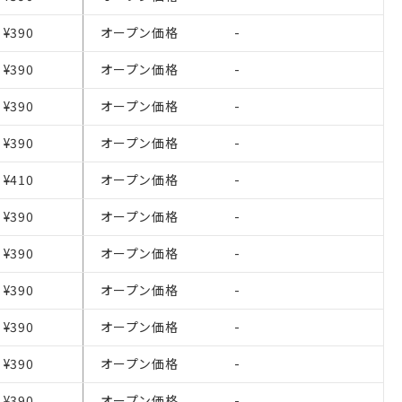
¥390
オープン価格
-
¥390
オープン価格
-
¥390
オープン価格
-
¥390
オープン価格
-
を提供させていただ
¥410
オープン価格
-
をご了承ください。
基づき作成されるも
¥390
オープン価格
-
ことをご了承くださ
¥390
オープン価格
-
ン制御機器販売店・
¥390
オープン価格
-
さい。
ないようお願いしま
のオムロン制御
¥390
オープン価格
-
バーズにご登録され
¥390
オープン価格
-
び当社の共同利用者
¥390
オープン価格
-