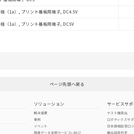
品・サービスに関するお客様との取引・商談に必要な範囲で利用す
（1a）, プリント基板用端子, DC4.5V
利用者とは、
"個人情報の共同利用に関して"
の「1.共同利用者の
します。
極（1a）, プリント基板用端子, DC5V
ページ先頭へ戻る
ソリューション
サービスサポ
解決提案
テスト機貸出
事例
ロボティクスサ
イベント
日本語相談窓口
現場データ活用サービスi-BELT
輸出該非判定