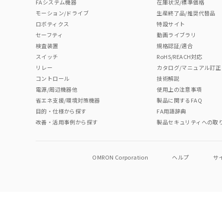
FAシステム機器
在庫状況/標準価格
モーション/ドライブ
生産終了品/推奨代替品
ロボティクス
特設サイト
セーフティ
動画ライブラリ
検査装置
規格認証/適合
スイッチ
RoHS/REACH対応
リレー
カタログ/マニュアル訂正
コントロール
技術解説
電源/周辺機器他
使用上の注意事項
省エネ支援/環境対策機器
製品に関するFAQ
目的・仕様から探す
FA用語辞典
改善・活用事例から探す
製品セキュリティへの取
OMRON Corporation
ヘルプ
サ