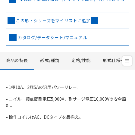
この形・シリーズをマイリストに追加
カタログ/データシート/マニュアル
商品の特長
形式/種類
定格/性能
形式仕様一覧
• 1極10A、2極5Aの汎用パワーリレー。
• コイル－接点間耐電圧5,000V、耐サージ電圧10,000Vの安全設
計。
• 操作コイルはAC、DCタイプを品揃え。