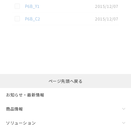
この資料を選択
P6B_Y1
2015/12/07
この資料を選択
P6B_C2
2015/12/07
選択したファイルを一
0
ページ先頭へ戻る
括ダウンロード
選択可能容量：
0.0
MB /
100
MB
お知らせ・最新情報
リセット
商品情報
ソリューション