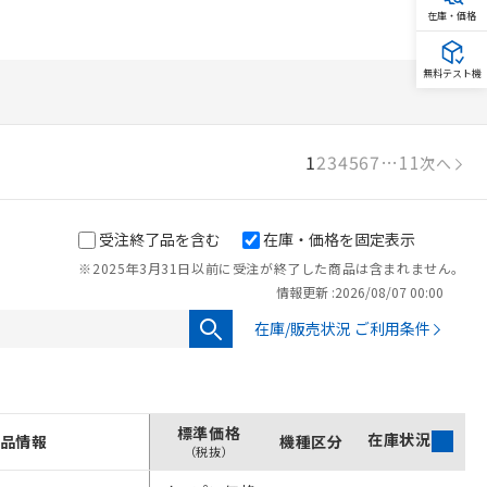
在庫・価格
無料テスト機
1
2
3
4
5
6
7
…
11
次へ
受注終了品を含む
在庫・価格を固定表示
※2025年3月31日以前に受注が終了した商品は含まれません。
情報更新 :
2026/08/07 00:00
在庫/販売状況 ご利用条件
標準価格
在庫状況
品情報
機種区分
（税抜）