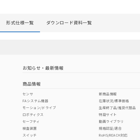
形式仕様一覧
ダウンロード資料一覧
お知らせ・最新情報
商品情報
センサ
新商品情報
FAシステム機器
在庫状況/標準価格
モーション/ドライブ
生産終了品/推奨代替品
ロボティクス
特設サイト
セーフティ
動画ライブラリ
検査装置
規格認証/適合
スイッチ
RoHS/REACH対応