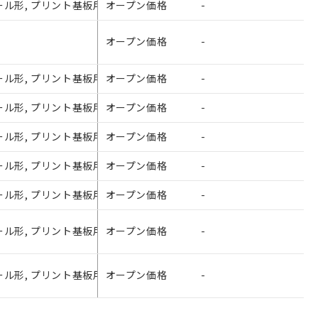
形, プリント基板用標準端子形, Ag合金（Cdフリー材）, コイル逆極性形
オープン価格
-
さい。
オープン価格
-
ないようお願いしま
のオムロン制御
バーズにご登録され
 プリント基板用標準端子形, AgSnIn接点, UL/CSA規格取得, DC
オープン価格
-
び当社の共同利用者
 プリント基板用標準端子形, AgSnIn接点, UL/CSA規格取得, DC
オープン価格
-
ることをご了承くだ
 プリント基板用標準端子形, AgSnIn接点, UL/CSA規格取得, D
オープン価格
-
範囲」に記載されて
 プリント基板用標準端子形, AgSnIn接点, UL/CSA規格取得, D
オープン価格
-
 プリント基板用標準端子形, AgSnIn接点, UL/CSA規格取得, D
オープン価格
-
, プリント基板用標準端子形, AgSnIn接点, 超音波洗浄対応形, UL/
オープン価格
-
, プリント基板用標準端子形, AgSnIn接点, 超音波洗浄対応形, UL/
オープン価格
-