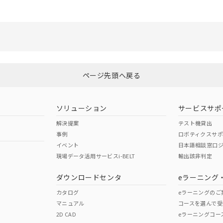
ページ先頭へ戻る
ソリューション
サービスサポ
解決提案
テスト機貸出
事例
ロボティクスサ
イベント
日本語相談窓口
現場データ活用サービスi-BELT
輸出該非判定
ダウンロードセンタ
eラーニング
カタログ
eラーニングのご
マニュアル
コースを選んで受
2D CAD
eラーニングコー