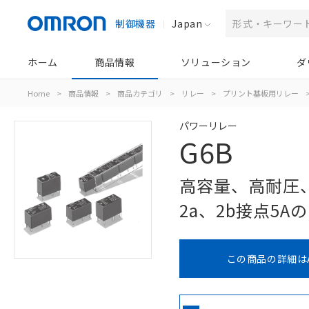
制御機器
Japan
ホーム
商品情報
ソリューション
ダ
Home
>
商品情報
>
商品カテゴリ
>
リレー
>
プリント基板用リレー
パワーリレー
G6B
高容量、高耐圧、
2a、2b接点5A
この商品の詳細は