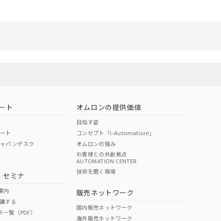
ート
オムロンの提供価値
目指す姿
ポート
コンセプト「i-Automation!」
ジャパンデスク
オムロンの強み
お客様との共創拠点
AUTOMATION CENTER
技術を磨く現場
・セミナ
案内
販売ネットワーク
講する
国内販売ネットワーク
ス一覧（PDF）
海外販売ネットワーク