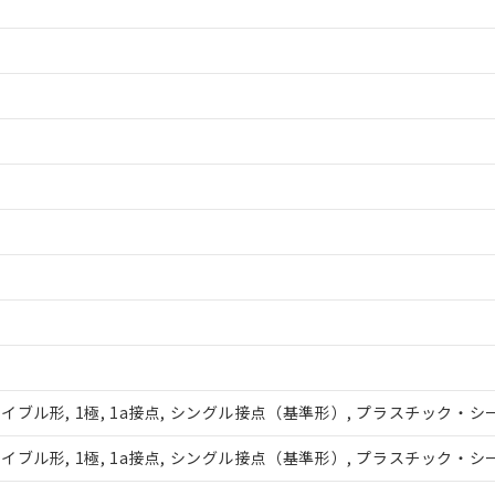
みいただき、同意のうえご利用ください。
、当社制御機器事業取扱商品の当社在庫状況および標準価格(税抜)
事業取扱商品の中には、本サービスの対象外となる商品もあること
ブル形, 1極, 1a接点, シングル接点（基準形）, プラスチック・シール
び標準価格照会結果は、記載している更新日時点での社内データに
覧された時点での実際の在庫および標準価格とは異なる場合がある
ブル形, 1極, 1a接点, シングル接点（基準形）, プラスチック・シール
上の在庫あり
況および標準価格はお客様のお取引先、またはお客様担当のオムロ