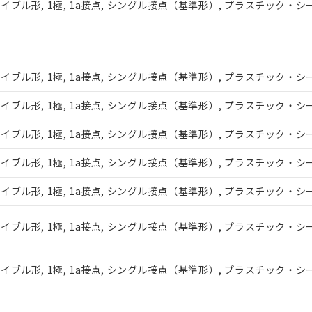
ブル形, 1極, 1a接点, シングル接点（基準形）, プラスチック・シール
ご相談ください。
は満たないが在庫あり
機器販売店や当社販売拠点は「
販売ネットワーク
」をご確認くだ
び標準価格結果を当社の事前の承諾なく第三者に漏洩または開示し
(最新の在庫状況については、お客様のお取引先、またはお客様担当
店・当社販売員にご確認ください)
能（部品リスト作成サービス）をご利用いただくには、I-Webメン
ル形, 1極, 1a接点, シングル接点（基準形）, プラスチック・シール形,
あります。
機種、また在庫状況の情報を公開していない機種
ェブサイト上で当社にご登録された部品リストについて、当社およ
ル形, 1極, 1a接点, シングル接点（基準形）, プラスチック・シール形,
品・サービスに関するお客様との取引・商談に必要な範囲で利用す
ル形, 1極, 1a接点, シングル接点（基準形）, プラスチック・シール形,
利用者とは、
"個人情報の共同利用に関して"
の「1.共同利用者の
します。
ル形, 1極, 1a接点, シングル接点（基準形）, プラスチック・シール形,
ル形, 1極, 1a接点, シングル接点（基準形）, プラスチック・シール形,
ル形, 1極, 1a接点, シングル接点（基準形）, プラスチック・シール形
ル形, 1極, 1a接点, シングル接点（基準形）, プラスチック・シール形