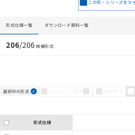
この形・シリーズをマ
形式仕様一覧
ダウンロード資料一覧
206
/
206
候補形式
選択中の形式
0
マイリストに追加
Excel出力
形式仕様