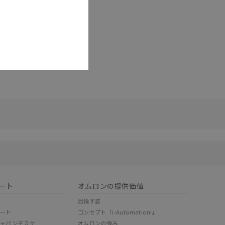
リセット
ート
オムロンの提供価値
目指す姿
ポート
コンセプト「i-Automation!」
ジャパンデスク
オムロンの強み