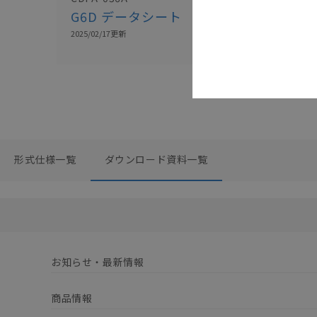
G6D データシート
メカニカル
レクション
2025/02/17
更新
2026/04/14
更新
形式仕様一覧
ダウンロード資料一覧
お知らせ・最新情報
商品情報