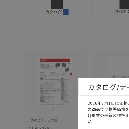
2D CA
カタログ
カタログ/
2026年7月1日に
の商品では標準価格
このカタログを選択
各形式の最新の標準
カタログ
日本語
カタログ
日本語
い。
CDPA-036A
SDBT-025L