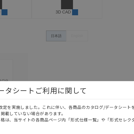
D
3D CAD
日本語
English
データシートご利用に関して
価格改定を実施しました。これに伴い、各商品のカタログ/データシート
を掲載していない場合があります。
このカタログを選択
価格は、当サイトの各商品ページ内「形式仕様一覧」や「形式セレク