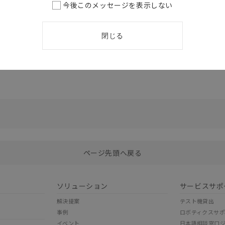
今後このメッセージを表示しない
リレーセ
ガイド
閉じる
選択したファイルを一括ダウンロード
0
選択可能容量：
0.0
MB /
100
MB
ページ先頭へ戻る
ソリューション
サービスサポ
解決提案
テスト機貸出
事例
ロボティクスサ
イベント
日本語相談窓口