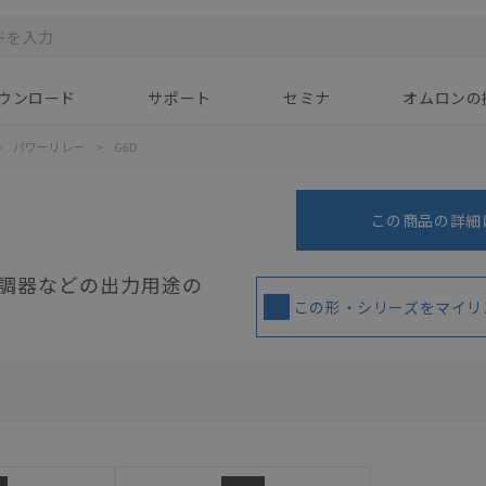
ウンロード
サポート
セミナ
オムロンの
>
パワーリレー
>
G6D
この商品の詳細
覧
調器などの出力用途の
この形・シリーズをマイリ