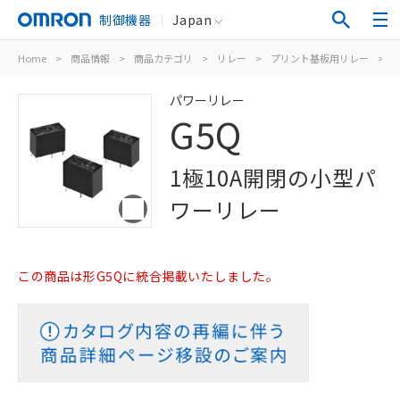
制御機器
Japan
Home
>
商品情報
>
商品カテゴリ
>
リレー
>
プリント基板用リレー
>
パワーリレー
G5Q
1極10A開閉の小型パ
ワーリレー
この商品は形G5Qに統合掲載いたしました。