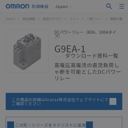
制御機器
Japan
Home
>
商品情報
>
商品カテゴリ
>
リレー
>
一般リレー
>
機器内蔵用
DCパワーリレー（60A、100Aタイ
プ）
G9EA-1
ダウンロード資料一覧
高電圧高電流の直流負荷し
ゃ断を可能としたDCパワー
リレー
この商品の詳細はAratas株式会社ウェブサイトにて
ご確認ください
この形・シリーズをマイリストに追加