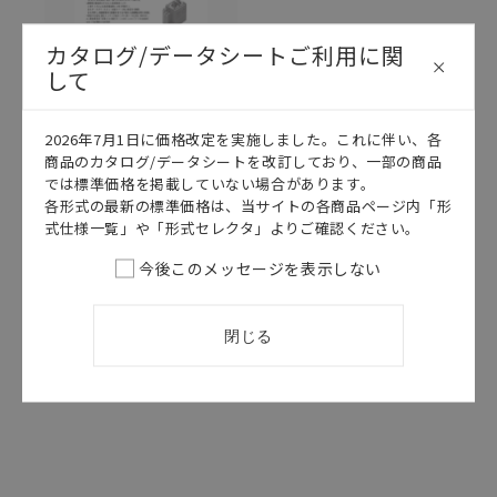
カタログ/データシートご利用に関
して
2026年7月1日に価格改定を実施しました。これに伴い、各
商品のカタログ/データシートを改訂しており、一部の商品
このカタログを選択
では標準価格を掲載していない場合があります。
各形式の最新の標準価格は、当サイトの各商品ページ内「形
カタログ
日本語
式仕様一覧」や「形式セレクタ」よりご確認ください。
CDHA-038A
今後このメッセージを表示しない
G9EA-1 データ
シート
2025/02/17
更新
閉じる