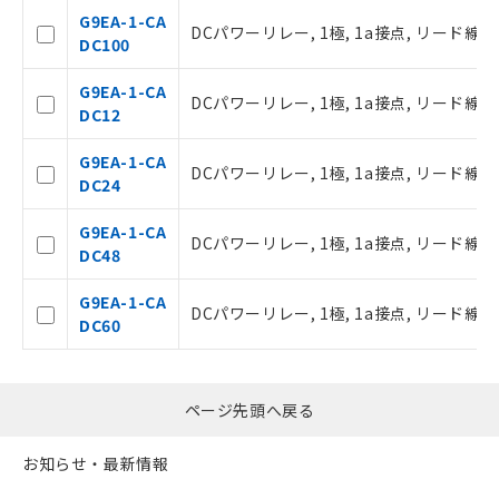
あります。
G9EA-1-CA
お客様が当ウェブサイト上で当社にご
DCパワーリレー, 1極, 1a接点, リード線出力
DC100
登録された部品リストについて、当社
および当社の共同利用者が、当社の製
G9EA-1-CA
品・サービスに関するお客様との取
DCパワーリレー, 1極, 1a接点, リード線出力
DC12
引・商談に必要な範囲で利用すること
をご了承ください。
G9EA-1-CA
※当社の共同利用者とは、
"個人情報
DCパワーリレー, 1極, 1a接点, リード線出力
DC24
の共同利用に関して"
の「1.共同利
用者の範囲」に記載されている法人を
G9EA-1-CA
指します。
DCパワーリレー, 1極, 1a接点, リード線出力
DC48
G9EA-1-CA
DCパワーリレー, 1極, 1a接点, リード線出力
DC60
ページ先頭へ戻る
お知らせ・最新情報