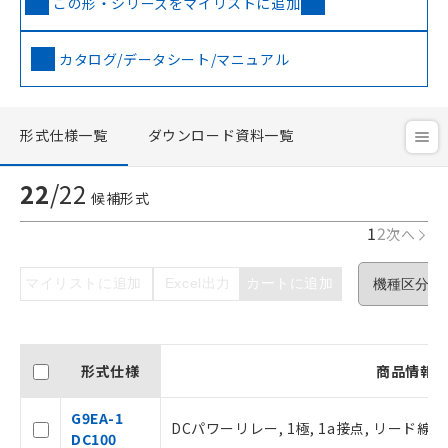
この形・シリーズをマイリストに追加
カタログ/データシート/マニュアル
形式仕様一覧
ダウンロード資料一覧
22
/
22
候補形式
1
2
次へ
マイリストに追加
Excel出力
カートに追加
形式仕様
商品情報
G9EA-1
DCパワーリレー, 1極, 1a接点, リード線出力
DC100