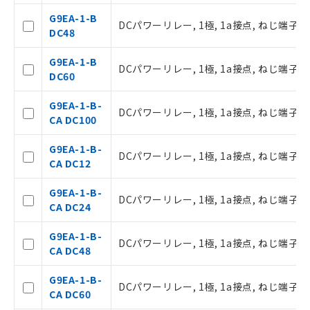
本サービスの対象外となる商品もある
G9EA-1-B
ことをご了承ください。
DCパワーリレー, 1極, 1a接点, ねじ端子, D
DC48
在庫状況および標準価格照会結果は、
記載している更新日時点での社内デー
G9EA-1-B
タに基づき作成されるものであり、閲
DCパワーリレー, 1極, 1a接点, ねじ端子, D
記
説明
DC60
覧された時点での実際の在庫および標
号
準価格とは異なる場合があることをご
G9EA-1-B-
了承ください。
DCパワーリレー, 1極, 1a接点, ねじ端子, 
○
一定数以上の在庫あり
CA DC100
正式な納期状況および標準価格はお客
様のお取引先、またはお客様担当のオ
G9EA-1-B-
ムロン制御機器販売店・当社販売員に
△
一定数には満たないが在庫あり
DCパワーリレー, 1極, 1a接点, ねじ端子, 
CA DC12
ご相談ください。
オムロン制御機器販売店や当社販売拠
－
在庫なし(最新の在庫状況につ
G9EA-1-B-
点は「
販売ネットワーク
」をご確認
DCパワーリレー, 1極, 1a接点, ねじ端子, 
いては、お客様のお取引先、ま
CA DC24
ください。
たはお客様担当のオムロン制御
在庫状況および標準価格結果を当社の
機器販売店・当社販売員にご確
G9EA-1-B-
事前の承諾なく第三者に漏洩または開
DCパワーリレー, 1極, 1a接点, ねじ端子, 
認ください)
CA DC48
示しないようお願いします。
マイパーツ機能（部品リスト作成サー
空
受注生産機種、また在庫状況の
G9EA-1-B-
ビス）をご利用いただくには、I-Web
DCパワーリレー, 1極, 1a接点, ねじ端子, 
白
情報を公開していない機種
CA DC60
メンバーズにご登録されている必要が