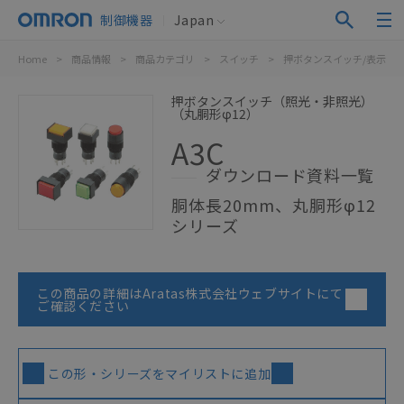
制御機器
Japan
Home
>
商品情報
>
商品カテゴリ
>
スイッチ
>
押ボタンスイッチ/表示灯
押ボタンスイッチ（照光・非照光）
（丸胴形φ12）
A3C
ダウンロード資料一覧
胴体長20mm、丸胴形φ12
シリーズ
この商品の詳細はAratas株式会社ウェブサイトにて
ご確認ください
この形・シリーズをマイリストに追加