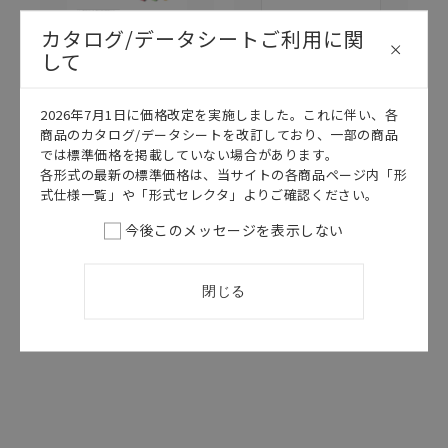
カタログ/データシートご利用に関
して
2026年7月1日に価格改定を実施しました。これに伴い、各
商品のカタログ/データシートを改訂しており、一部の商品
このカタログを選択
このカタログを選択
では標準価格を掲載していない場合があります。
カタログ
日本語
カタログ
日本語
各形式の最新の標準価格は、当サイトの各商品ページ内「形
式仕様一覧」や「形式セレクタ」よりご確認ください。
CDMC-023A
CDLA-015H
A3C データシー
スイッチ セレ
今後このメッセージを表示しない
ト
クションガイド
2025/02/17
更新
2026/04/14
更新
閉じる