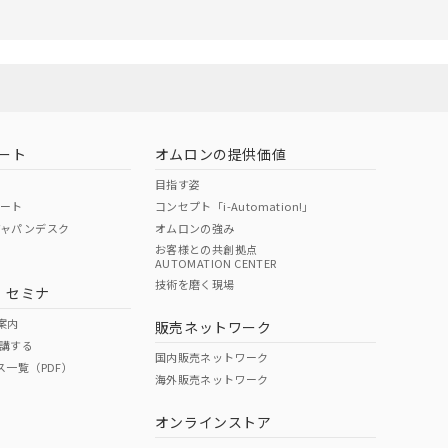
ート
オムロンの提供価値
目指す姿
ポート
コンセプト「i-Automation!」
ジャパンデスク
オムロンの強み
お客様との共創拠点
AUTOMATION CENTER
技術を磨く現場
・セミナ
案内
販売ネットワーク
講する
国内販売ネットワーク
ス一覧（PDF）
海外販売ネットワーク
オンラインストア