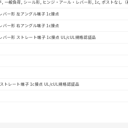
 一般負荷, シール形, ヒンジ・アール・レバー形, 1c, ポストな
機器販売店や当社販売拠点は「
販売ネットワーク
」をご確認くだ
び標準価格結果を当社の事前の承諾なく第三者に漏洩または開示し
(最新の在庫状況については、お客様のお取引先、またはお客様担当
バー形 左アングル端子 1c接点
店・当社販売員にご確認ください)
能（部品リスト作成サービス）をご利用いただくには、I-Webメン
バー形 右アングル端子 1c接点
あります。
機種、また在庫状況の情報を公開していない機種
ェブサイト上で当社にご登録された部品リストについて、当社およ
バー形 ストレート端子 1c接点 UL/cUL規格認証品
品・サービスに関するお客様との取引・商談に必要な範囲で利用す
利用者とは、
"個人情報の共同利用に関して"
の「1.共同利用者の
します。
トレート端子 1c接点 UL/cUL規格認証品