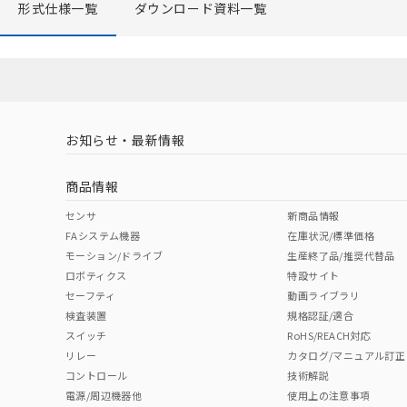
形式仕様一覧
ダウンロード資料一覧
お知らせ・最新情報
商品情報
センサ
新商品情報
FAシステム機器
在庫状況/標準価格
モーション/ドライブ
生産終了品/推奨代替品
ロボティクス
特設サイト
セーフティ
動画ライブラリ
検査装置
規格認証/適合
スイッチ
RoHS/REACH対応
リレー
カタログ/マニュアル訂正
コントロール
技術解説
電源/周辺機器他
使用上の注意事項