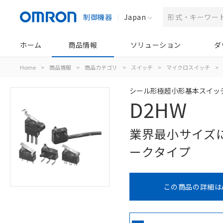
制御機器
Japan
ホーム
商品情報
ソリューション
ダ
Home
>
商品情報
>
商品カテゴリ
>
スイッチ
>
マイクロスイッチ
>
シール形極超小形基本スイッ
D2HW
業界最小サイズに
ークタイプ
この商品の詳細は