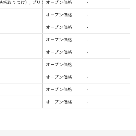
し（基板取りつけ）, プリント基板用端子（ストレート形）
さい。
オープン価格
-
¥210
ないようお願いしま
のオムロン制御
オープン価格
-
¥220
バーズにご登録され
オープン価格
-
¥220
び当社の共同利用者
オープン価格
-
¥210
ることをご了承くだ
オープン価格
-
¥220
範囲」に記載されて
オープン価格
-
¥390
オープン価格
-
¥270
オープン価格
-
¥270
オープン価格
-
¥200