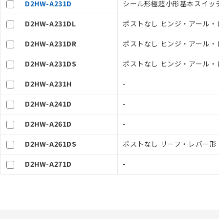
D2HW-A231D
シール形極超小形基本スイッチ,
オムロン制御
在庫状況およ
－
在庫なし
D2HW-A231DL
ポストなし ヒンジ・アール・レ
す。
機器販売
マイパーツ機
D2HW-A231DR
ポストなし ヒンジ・アール・レ
ている必要が
空
受注生産
お客様が当ウ
白
D2HW-A231DS
ポストなし ヒンジ・アール・レ
が、当社の製
さい。
D2HW-A231H
-
※当社の共同
いる法人を指
D2HW-A241D
-
D2HW-A261D
-
D2HW-A261DS
ポストなし リーフ・レバー形 ス
D2HW-A271D
-