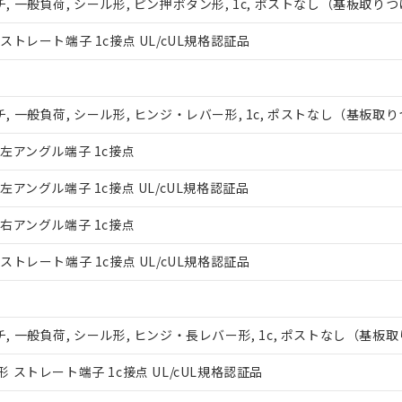
 一般負荷, シール形, ピン押ボタン形, 1c, ポストなし（基板取
トレート端子 1c接点 UL/cUL規格認証品
 一般負荷, シール形, ヒンジ・レバー形, 1c, ポストなし（基板
左アングル端子 1c接点
アングル端子 1c接点 UL/cUL規格認証品
右アングル端子 1c接点
みいただき、同意のうえご利用ください。
、当社制御機器事業取扱商品の当社在庫状況および標準価格(税抜)
トレート端子 1c接点 UL/cUL規格認証品
事業取扱商品の中には、本サービスの対象外となる商品もあること
び標準価格照会結果は、記載している更新日時点での社内データに
覧された時点での実際の在庫および標準価格とは異なる場合がある
 一般負荷, シール形, ヒンジ・長レバー形, 1c, ポストなし（基
上の在庫あり
況および標準価格はお客様のお取引先、またはお客様担当のオムロ
ストレート端子 1c接点 UL/cUL規格認証品
ご相談ください。
は満たないが在庫あり