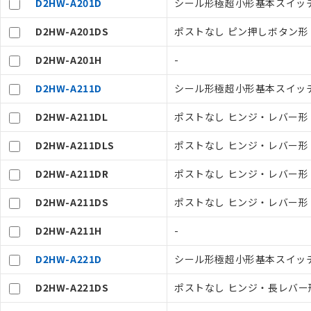
D2HW-A201D
シール形極超小形基本スイッチ,
D2HW-A201DS
ポストなし ピン押しボタン形 ス
D2HW-A201H
-
D2HW-A211D
シール形極超小形基本スイッチ,
D2HW-A211DL
ポストなし ヒンジ・レバー形 
ご利用条件
D2HW-A211DLS
ポストなし ヒンジ・レバー形 左
D2HW-A211DR
ポストなし ヒンジ・レバー形 
以下の条件をお読
本サービスは
D2HW-A211DS
ポストなし ヒンジ・レバー形 ス
くものです。
記
説明
当社制御機器
D2HW-A211H
-
号
在庫状況およ
のであり、閲
D2HW-A221D
シール形極超小形基本スイッチ,
○
一定数以
い。
正式な納期状
D2HW-A221DS
ポストなし ヒンジ・長レバー形 
当社販売員に
△
一定数に