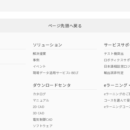
ページ先頭へ戻る
ソリューション
サービスサポ
解決提案
テスト機貸出
事例
ロボティクスサ
イベント
日本語相談窓口
現場データ活用サービスi-BELT
輸出該非判定
ダウンロードセンタ
eラーニング
カタログ
eラーニングのご
マニュアル
コースを選んで受
2D CAD
eラーニングコー
3D CAD
電気制御CAD
ソフトウェア