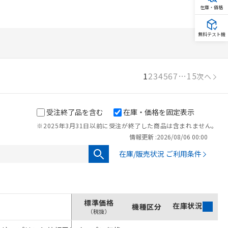
在庫・価格
無料テスト機
1
2
3
4
5
6
7
…
15
次へ
受注終了品を含む
在庫・価格を固定表示
※2025年3月31日以前に受注が終了した商品は含まれません。
情報更新 :
2026/08/06 00:00
在庫/販売状況 ご利用条件
標準価格
在庫状況
機種区分
オンライ
（税抜）