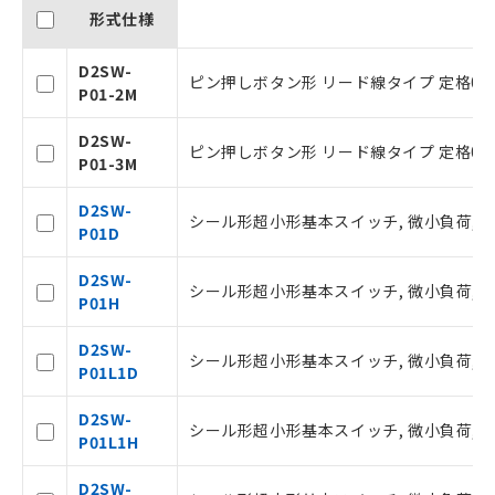
形式仕様
D2SW-
ピン押しボタン形 リード線タイプ 定格0.1
P01-2M
D2SW-
ピン押しボタン形 リード線タイプ 定格0.1
P01-3M
D2SW-
シール形超小形基本スイッチ, 微小負荷, DC3
P01D
D2SW-
シール形超小形基本スイッチ, 微小負荷, DC3
P01H
ご利用条件
D2SW-
シール形超小形基本スイッチ, 微小負荷, DC3
P01L1D
以下の条件をお読みいただき、同意のうえ
D2SW-
ご利用ください。
シール形超小形基本スイッチ, 微小負荷, DC3
P01L1H
本サービスは、当社制御機器事業取扱
商品の当社在庫状況および標準価格(税
D2SW-