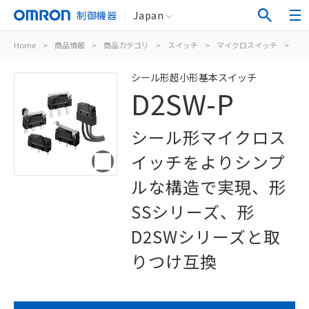
制御機器
Japan
Home
>
商品情報
>
商品カテゴリ
>
スイッチ
>
マイクロスイッチ
>
シ
シール形超小形基本スイッチ
D2SW-P
シール形マイクロス
イッチをよりシンプ
ルな構造で実現、形
SSシリーズ、形
D2SWシリーズと取
りつけ互換