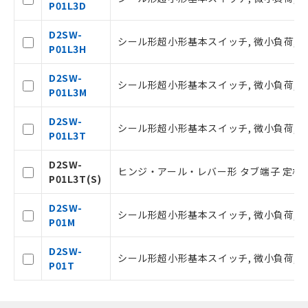
空
受注生産機種、また在庫状況の
ビス）をご利用いただくには、I-Web
P01L3D
白
情報を公開していない機種
メンバーズにご登録されている必要が
あります。
D2SW-
シール形超小形基本スイッチ, 微小負荷, DC3
お客様が当ウェブサイト上で当社にご
P01L3H
登録された部品リストについて、当社
および当社の共同利用者が、当社の製
D2SW-
シール形超小形基本スイッチ, 微小負荷, DC3
品・サービスに関するお客様との取
P01L3M
引・商談に必要な範囲で利用すること
をご了承ください。
D2SW-
シール形超小形基本スイッチ, 微小負荷, DC30
※当社の共同利用者とは、
"個人情報
P01L3T
の共同利用に関して"
の「1.共同利
用者の範囲」に記載されている法人を
D2SW-
ヒンジ・アール・レバー形 タブ端子 定格0.
指します。
P01L3T(S)
D2SW-
シール形超小形基本スイッチ, 微小負荷, DC30
P01M
D2SW-
シール形超小形基本スイッチ, 微小負荷, DC30
P01T