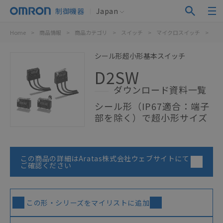
制御機器
Japan
Home
>
商品情報
>
商品カテゴリ
>
スイッチ
>
マイクロスイッチ
>
シ
シール形超小形基本スイッチ
D2SW
ダウンロード資料一覧
シール形（IP67適合：端子
部を除く）で超小形サイズ
この商品の詳細はAratas株式会社ウェブサイトにて
ご確認ください
この形・シリーズをマイリストに追加