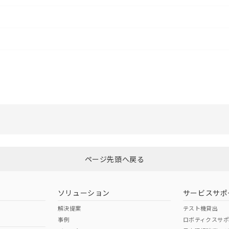
選択したファイルを一括ダウンロード
0
選択可能容量：
0.0
MB /
100
MB
ページ先頭へ戻る
ソリューション
サービスサポ
解決提案
テスト機貸出
事例
ロボティクスサ