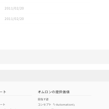
2011/02/20
2011/02/20
リセット
ート
オムロンの提供価値
目指す姿
ポート
コンセプト「i-Automation!」