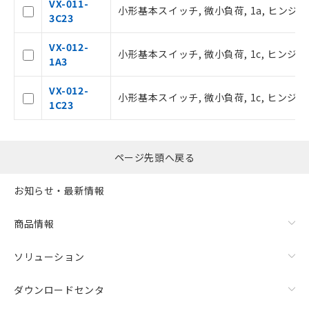
VX-011-
小形基本スイッチ, 微小負荷, 1a, ヒンジ・
品・サービスに関するお客様との取
3C23
引・商談に必要な範囲で利用すること
をご了承ください。
VX-012-
小形基本スイッチ, 微小負荷, 1c, ヒンジ・
※当社の共同利用者とは、
"個人情報
1A3
の共同利用に関して"
の「1.共同利
用者の範囲」に記載されている法人を
VX-012-
小形基本スイッチ, 微小負荷, 1c, ヒンジ・
指します。
1C23
ページ先頭へ戻る
お知らせ・最新情報
商品情報
ソリューション
ダウンロードセンタ