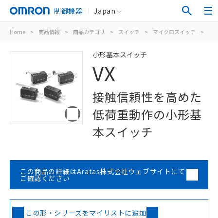
制御機器
Japan
Home
>
商品情報
>
商品カテゴリ
>
スイッチ
>
マイクロスイッチ
>
小
小形基本スイッチ
VX
接触信頼性を高めた
低荷重動作の小形基
本スイッチ
この商品の詳細はAratas株式会社ウェブサイトにて
ご確認ください
この形・シリーズをマイリストに追加