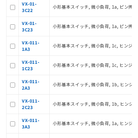
記載している更新日時点での社内デー
VX-01-
小形基本スイッチ, 微小負荷, 1a, ピン押ボ
タに基づき作成されるものであり、閲
3C22
記
説明
覧された時点での実際の在庫および標
号
準価格とは異なる場合があることをご
VX-01-
小形基本スイッチ, 微小負荷, 1a, ピン押ボ
了承ください。
3C23
○
一定数以上の在庫あり
正式な納期状況および標準価格はお客
様のお取引先、またはお客様担当のオ
VX-011-
小形基本スイッチ, 微小負荷, 1c, ヒンジ
ムロン制御機器販売店・当社販売員に
△
一定数には満たないが在庫あり
1A3
ご相談ください。
オムロン制御機器販売店や当社販売拠
－
在庫なし(最新の在庫状況につ
VX-011-
小形基本スイッチ, 微小負荷, 1c, ヒンジ・
点は「
販売ネットワーク
」をご確認
いては、お客様のお取引先、ま
1C23
ください。
たはお客様担当のオムロン制御
在庫状況および標準価格結果を当社の
機器販売店・当社販売員にご確
VX-011-
小形基本スイッチ, 微小負荷, 1b, ヒンジ
事前の承諾なく第三者に漏洩または開
認ください)
2A3
示しないようお願いします。
マイパーツ機能（部品リスト作成サー
VX-011-
空
受注生産機種、また在庫状況の
小形基本スイッチ, 微小負荷, 1b, ヒンジ・
ビス）をご利用いただくには、I-Web
2C23
白
情報を公開していない機種
メンバーズにご登録されている必要が
あります。
VX-011-
小形基本スイッチ, 微小負荷, 1a, ヒンジ
お客様が当ウェブサイト上で当社にご
3A3
登録された部品リストについて、当社
および当社の共同利用者が、当社の製