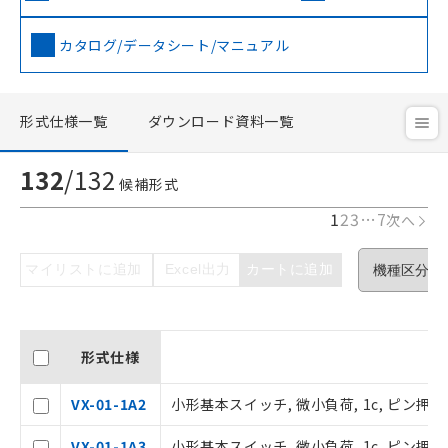
カタログ/データシート/マニュアル
形式仕様一覧
ダウンロード資料一覧
132
/
132
候補形式
1
2
3
…
7
次へ
マイリストに追加
Excel出力
カートに追加
形式仕様
VX-01-1A2
小形基本スイッチ, 微小負荷, 1c, ピン押ボ
VX-01-1A3
小形基本スイッチ, 微小負荷, 1c, ピン押ボ