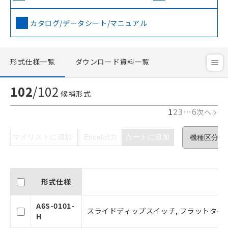
カタログ/データシート/マニュアル
形式仕様一覧
ダウンロード資料一覧
102
/
102
候補形式
1
2
3
…
6
次へ
マイリストに追加
Excel出力
カートに追加
形式仕様
A6S-0101-
スライドディップスイッチ, フラットタイプ,
H