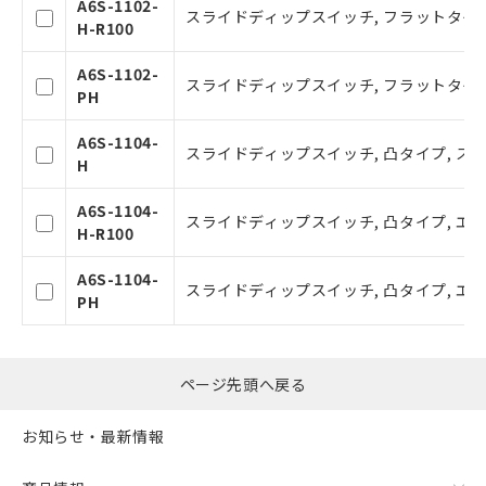
A6S-1102-
スライドディップスイッチ, フラットタイプ
お客様が当ウェブサイト上で当社にご
H-R100
登録された部品リストについて、当社
および当社の共同利用者が、当社の製
A6S-1102-
スライドディップスイッチ, フラットタイプ
品・サービスに関するお客様との取
PH
引・商談に必要な範囲で利用すること
をご了承ください。
A6S-1104-
スライドディップスイッチ, 凸タイプ, ステ
※当社の共同利用者とは、
"個人情報
H
の共同利用に関して"
の「1.共同利
用者の範囲」に記載されている法人を
A6S-1104-
スライドディップスイッチ, 凸タイプ, エン
指します。
H-R100
A6S-1104-
スライドディップスイッチ, 凸タイプ, エ
PH
ページ先頭へ戻る
お知らせ・最新情報