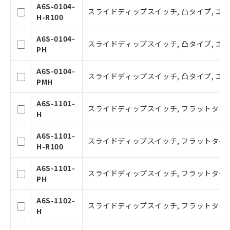
本サービスの対象外となる商品もある
A6S-0104-
スライドディップスイッチ, 凸タイプ, エン
ことをご了承ください。
H-R100
在庫状況および標準価格照会結果は、
記載している更新日時点での社内デー
A6S-0104-
スライドディップスイッチ, 凸タイプ, エ
タに基づき作成されるものであり、閲
PH
記
説明
覧された時点での実際の在庫および標
号
準価格とは異なる場合があることをご
A6S-0104-
スライドディップスイッチ, 凸タイプ, エ
了承ください。
PMH
○
一定数以上の在庫あり
正式な納期状況および標準価格はお客
様のお取引先、またはお客様担当のオ
A6S-1101-
スライドディップスイッチ, フラットタイプ,
ムロン制御機器販売店・当社販売員に
△
一定数には満たないが在庫あり
H
ご相談ください。
オムロン制御機器販売店や当社販売拠
－
在庫なし(最新の在庫状況につ
A6S-1101-
スライドディップスイッチ, フラットタイプ
点は「
販売ネットワーク
」をご確認
いては、お客様のお取引先、ま
H-R100
ください。
たはお客様担当のオムロン制御
在庫状況および標準価格結果を当社の
機器販売店・当社販売員にご確
A6S-1101-
スライドディップスイッチ, フラットタイプ
事前の承諾なく第三者に漏洩または開
認ください)
PH
示しないようお願いします。
マイパーツ機能（部品リスト作成サー
A6S-1102-
空
受注生産機種、また在庫状況の
スライドディップスイッチ, フラットタイプ,
ビス）をご利用いただくには、I-Web
H
白
情報を公開していない機種
メンバーズにご登録されている必要が
あります。