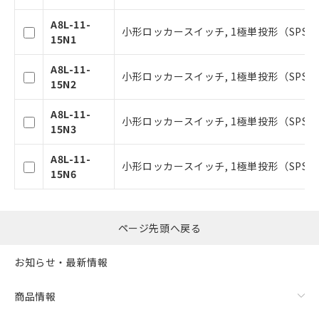
登録された部品リストについて、当社
A8L-11-
および当社の共同利用者が、当社の製
小形ロッカースイッチ, 1極単投形（SPST）
15N1
品・サービスに関するお客様との取
引・商談に必要な範囲で利用すること
A8L-11-
をご了承ください。
小形ロッカースイッチ, 1極単投形（SPST）
15N2
※当社の共同利用者とは、
"個人情報
の共同利用に関して"
の「1.共同利
A8L-11-
用者の範囲」に記載されている法人を
小形ロッカースイッチ, 1極単投形（SPST）
15N3
指します。
A8L-11-
小形ロッカースイッチ, 1極単投形（SPST）
15N6
ページ先頭へ戻る
お知らせ・最新情報
商品情報