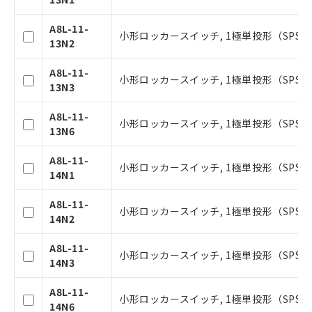
ことをご了承ください。
在庫状況および標準価格照会結果は、
A8L-11-
記載している更新日時点での社内デー
小形ロッカースイッチ, 1極単投形（SPS
13N2
タに基づき作成されるものであり、閲
記
説明
覧された時点での実際の在庫および標
号
A8L-11-
準価格とは異なる場合があることをご
小形ロッカースイッチ, 1極単投形（SPS
13N3
了承ください。
○
一定数以上の在庫あり
正式な納期状況および標準価格はお客
A8L-11-
様のお取引先、またはお客様担当のオ
小形ロッカースイッチ, 1極単投形（SPST
13N6
ムロン制御機器販売店・当社販売員に
△
一定数には満たないが在庫あり
ご相談ください。
A8L-11-
オムロン制御機器販売店や当社販売拠
小形ロッカースイッチ, 1極単投形（SPS
－
在庫なし(最新の在庫状況につ
14N1
点は「
販売ネットワーク
」をご確認
いては、お客様のお取引先、ま
ください。
たはお客様担当のオムロン制御
A8L-11-
在庫状況および標準価格結果を当社の
小形ロッカースイッチ, 1極単投形（SPS
機器販売店・当社販売員にご確
14N2
事前の承諾なく第三者に漏洩または開
認ください)
示しないようお願いします。
A8L-11-
マイパーツ機能（部品リスト作成サー
小形ロッカースイッチ, 1極単投形（SPS
空
受注生産機種、また在庫状況の
14N3
ビス）をご利用いただくには、I-Web
白
情報を公開していない機種
メンバーズにご登録されている必要が
A8L-11-
あります。
小形ロッカースイッチ, 1極単投形（SPST
14N6
お客様が当ウェブサイト上で当社にご