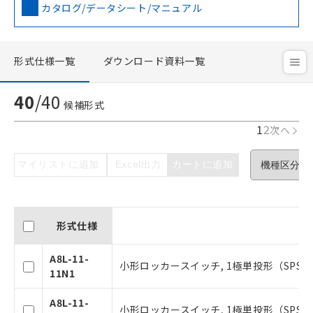
カタログ/データシート/マニュアル
形式仕様一覧
ダウンロード資料一覧
40
/
40
候補形式
1
2
次へ
マイリストに追加
Excel出力
カートに追加
形式仕様
A8L-11-
小形ロッカースイッチ, 1極単投形（SPST
11N1
A8L-11-
小形ロッカースイッチ, 1極単投形（SPST