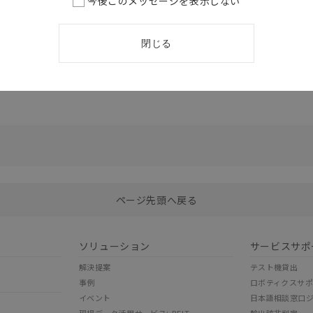
今後このメッセージを表示しない
閉じる
選択したファイルを一括ダウンロード
0
選択可能容量：
0.0
MB /
100
MB
ページ先頭へ戻る
ソリューション
サービスサポ
解決提案
テスト機貸出
事例
ロボティクスサ
イベント
日本語相談窓口