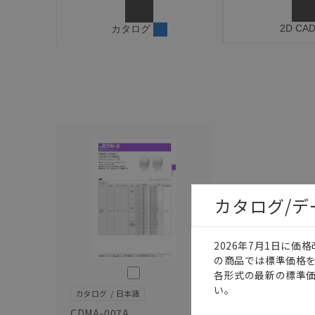
2D CA
カタログ
カタログ/
2026年7月1日に
の商品では標準価格
このカタログを選択
各形式の最新の標準
い。
カタログ
日本語
CDMA-007A