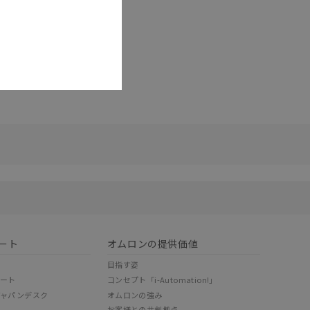
リセット
ート
オムロンの提供価値
目指す姿
ポート
コンセプト「i-Automation!」
ジャパンデスク
オムロンの強み
お客様との共創拠点