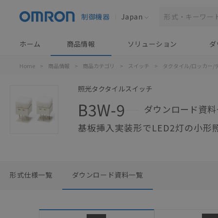
制御機器
Japan
ホーム
商品情報
ソリューション
ダ
Home
>
商品情報
>
商品カテゴリ
>
スイッチ
>
タクタイル/ロッカー/
照光タクタイルスイッチ
B3W-9
ダウンロード資料
基板挿入実装形でLED2灯の小形
形式仕様一覧
ダウンロード資料一覧