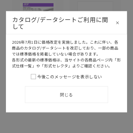
カタログ/データシートご利用に関
して
2026年7月1日に価格改定を実施しました。これに伴い、各
商品のカタログ/データシートを改訂しており、一部の商品
では標準価格を掲載していない場合があります。
このカタログを選択
このカタログを選択
各形式の最新の標準価格は、当サイトの各商品ページ内「形
式仕様一覧」や「形式セレクタ」よりご確認ください。
カタログ
日本語
カタログ
日本語
CDMA-016A
CDLA-015H
今後このメッセージを表示しない
B3F データシ
スイッチ セレ
ート
クションガイド
閉じる
2025/02/10
更新
2026/04/14
更新