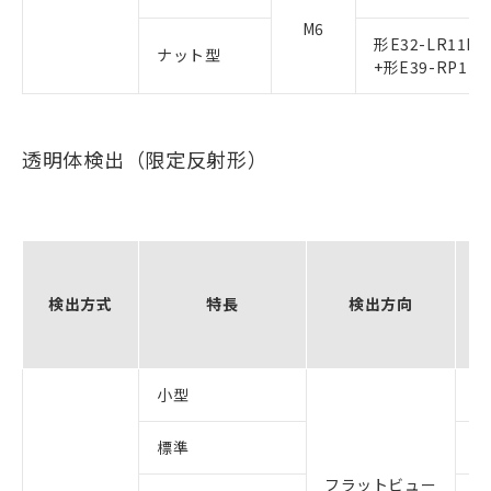
M6
形E32-LR11NP
ナット型
+形E39-RP1
透明体検出（限定反射形）
検出方式
特長
検出方向
小型
形
標準
形
フラットビュー