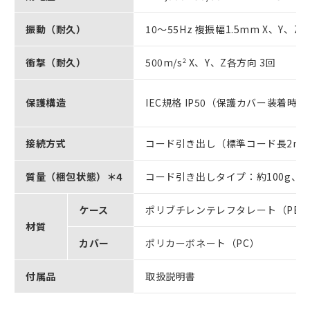
振動（耐久）
10～55Hz 複振幅1.5mm X、Y、Z
衝撃（耐久）
500m/s
2
X、Y、Z各方向 3回
保護構造
IEC規格 IP50（保護カバー装着時）
接続方式
コード引き出し（標準コード長2m
質量（梱包状態）＊4
コード引き出しタイプ：約100g、コ
ケース
ポリブチレンテレフタレート（PBT
材質
カバー
ポリカーボネート（PC）
付属品
取扱説明書