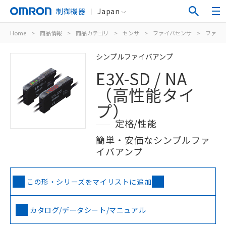
制御機器
Japan
Home
>
商品情報
>
商品カテゴリ
>
センサ
>
ファイバセンサ
>
ファイ
シンプルファイバアンプ
E3X-SD / NA
（高性能タイ
プ）
定格/性能
簡単・安価なシンプルファ
イバアンプ
この形・シリーズをマイリストに追加
カタログ/データシート/マニュアル