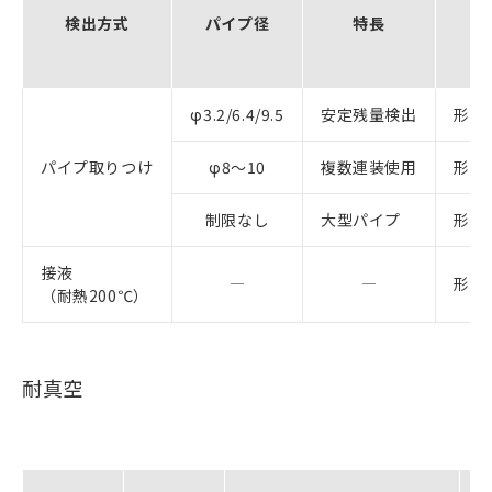
検出方式
パイプ径
特長
φ3.2/6.4/9.5
安定残量検出
形E3
パイプ取りつけ
φ8～10
複数連装使用
形E3
制限なし
大型パイプ
形E3
接液
―
―
形E3
（耐熱200℃）
耐真空