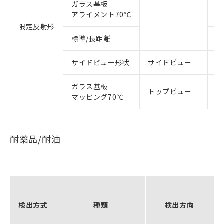
ガラス基板
形
アライメント70℃
限定反射形
標準/長距離
形
サイドビュー形状
サイドビュー
形
ガラス基板
トップビュー
形
マッピング70℃
耐薬品/耐油
検出方式
種類
検出方向