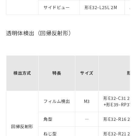
サイドビュー
形E32-L25L 2M
5.
透明体検出（回帰反射形）
検出方式
特長
サイズ
形式
形E32-C31 2M
フィルム検出
M3
+形E39-RP37
角型
―
形E32-R16 2M
回帰反射形
ねじ型
形E32-R21 2M