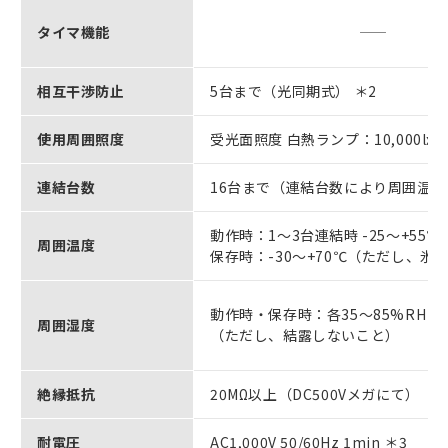
タイマ機能
相互干渉防止
5台まで（光同期式） ＊2
使用周囲照度
受光面照度 白熱ランプ：10,000lx以
連結台数
16台まで（連結台数により周囲温
動作時：1～3台連結時 -25～+55℃、
周囲温度
保存時：-30～+70℃（ただし、
動作時・保存時：各35～85%RH
周囲湿度
（ただし、結露しないこと）
絶縁抵抗
20MΩ以上（DC500Vメガにて）
耐電圧
AC1,000V 50/60Hz 1min ＊3