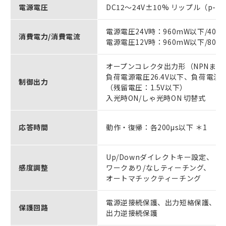
電源電圧
DC12～24V±10% リップル（p-p
電源電圧24V時：960mW以下/40m
消費電力/消費電流
電源電圧12V時：960mW以下/80m
オープンコレクタ出力形（NPNまた
負荷電源電圧26.4V以下、負荷電流5
制御出力
（残留電圧：1.5V以下）
入光時ON/しゃ光時ON 切替式
応答時間
動作・復帰：各200μs以下 ＊1
Up/Downダイレクトキー設定、
感度調整
ワークあり/なしティーチング、
オートマチックティーチング
電源逆接続保護、出力短絡保護、
保護回路
出力逆接続保護