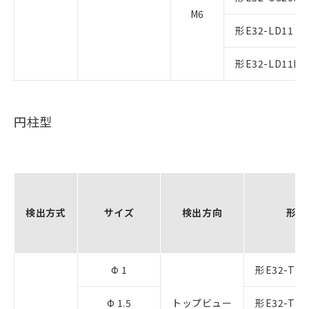
M6
形E32-LD11 2
形E32-LD11R 
円柱型
検出方式
サイズ
検出方向
形式
Φ 1
形E32-T22
Φ 1.5
トップビュー
形E32-T22