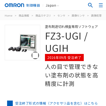
制御機器
Japan
Home
>
商品情報
>
商品カテゴリ
>
センサ
>
画像センサ
>
画像処理シ
塗布剤途切れ検査専用ソフトウェア
FZ3-UGI /
UGIH
2016年09月 受注終了
人の目で管理できな
い塗布剤の状態を高
精度に計測
受注終了形式の情報（アクセサリ品を含む）はこちら