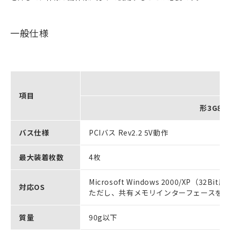
一般仕様
項目
形3G8F
バス仕様
PCIバス Rev2.2 5V動作
最大装着枚数
4枚
Microsoft Windows 2000/XP（32Bit
対応OS
ただし、共有メモリインターフェースを直
質量
90g以下