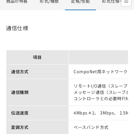
商品の特長
形式/種類
定格/性能
形式仕様一覧
通信仕様
項目
通信方式
CompoNet用ネットワーク
リモートI/O通信（スレーブ
通信種類
メッセージ通信（スレーブとの必要
コントローラとの必要時FINS
伝送速度
4Mbps＊2、 3Mbps、 1.5Mbp
変調方式
ベースバンド方式