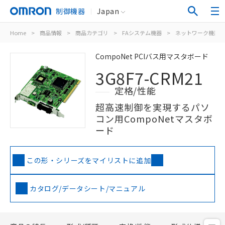
制御機器
Japan
Home
>
商品情報
>
商品カテゴリ
>
FAシステム機器
>
ネットワーク機器
CompoNet PCIバス用マスタボード
3G8F7-CRM21
定格/性能
超高速制御を実現するパソ
コン用CompoNetマスタボ
ード
この形・シリーズをマイリストに追加
カタログ/データシート/マニュアル