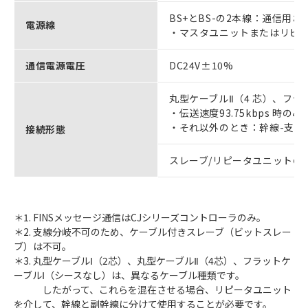
BS+とBS-の2本線：通信用
電源線
・マスタユニットまたはリピ
通信電源電圧
DC24V±10%
丸型ケーブルⅡ（4 芯）、フ
・伝送速度93.75kbps 時の
・それ以外のとき：幹線-支線
接続形態
スレーブ/リピータユニットの
＊1. FINSメッセージ通信はCJシリーズコントローラのみ。
＊2. 支線分岐不可のため、ケーブル付きスレーブ（ビットスレー
ブ）は不可。
＊3. 丸型ケーブルⅠ（2芯）、丸型ケーブルⅡ（4芯）、フラットケ
ーブルⅠ（シースなし）は、異なるケーブル種類です。
したがって、これらを混在させる場合、リピータユニット
を介して、幹線と副幹線に分けて使用することが必要です。