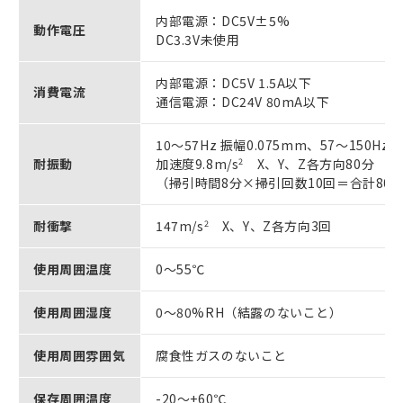
内部電源：DC5V±5%
動作電圧
DC3.3V未使用
内部電源：DC5V 1.5A以下
消費電流
通信電源：DC24V 80mA以下
10～57Hz 振幅0.075mm、57～150Hz
耐振動
加速度9.8m/s
2
X、Y、Z各方向80分
（掃引時間8分×掃引回数10回＝合計80
耐衝撃
147m/s
2
X、Y、Z各方向3回
使用周囲温度
0～55℃
使用周囲湿度
0～80%RH（結露のないこと）
使用周囲雰囲気
腐食性ガスのないこと
保存周囲温度
-20～+60℃