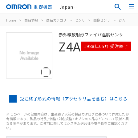
制御機器
Japan
Home
>
商品情報
>
商品カテゴリ
>
センサ
>
画像センサ
>
Z4A
赤外線放射形ファイバ温度センサ
Z4A
1988年05月 受注終了
受注終了形式の情報（アクセサリ品を含む）はこちら
※ このページの記載内容は、生産終了以前の製品カタログに基づいて作成した参
考情報であり、製品の特長 / 価格 / 対応規格 / オプション品などについて現状と異
なる場合があります。ご使用に際してはシステム適合性や安全性をご確認くださ
い。