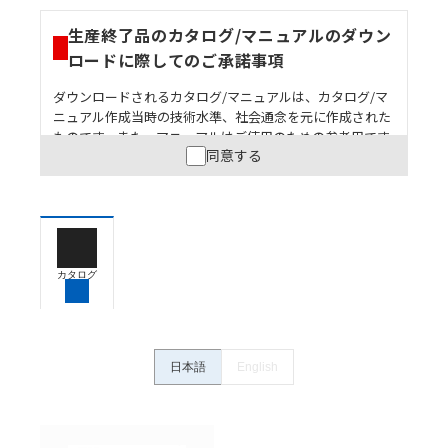
生産終了品のカタログ/マニュアルのダウン
ロードに際してのご承諾事項
ダウンロードされるカタログ/マニュアルは、カタログ/マ
ニュアル作成当時の技術水準、社会通念を元に作成された
ものです。また、マニュアルはご使用のための参考用です
同意する
ので、ご使用にあたっての安全性については十分にご配慮
ください。以下の内容をご承諾の上、ご利用ください。
お客様が本製品を人命や財産に重大な危険を及ぼすよ
うな用途に使用される場合には、システム全体として
危険を知らせたり、冗長設計により必要な安全性を確
保できるよう設計されていること、および本製品が全
カタログ
体の中で意図した用途に対して適切に配電・設置され
ていることを、必ず事前に確認してください。
カタログ/マニュアルに記載されているアプリケーショ
ン事例は参考用ですので、ご採用に際しては機器・装
日本語
English
置の機能や安全性をご確認のうえご使用ください。・
商品に接続される推奨機器等、現在では入手困難なも
のもそのまま記載しています。・誤字、脱字が含まれ
ている可能性がありますがご容赦ください。