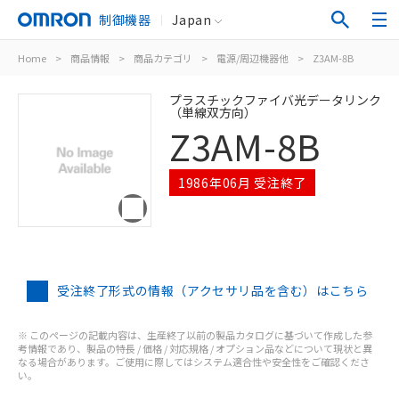
制御機器
Japan
Home
>
商品情報
>
商品カテゴリ
>
電源/周辺機器他
>
Z3AM-8B
プラスチックファイバ光データリンク
（単線双方向）
Z3AM-8B
1986年06月 受注終了
受注終了形式の情報（アクセサリ品を含む）はこちら
※ このページの記載内容は、生産終了以前の製品カタログに基づいて作成した参
考情報であり、製品の特長 / 価格 / 対応規格 / オプション品などについて現状と異
なる場合があります。ご使用に際してはシステム適合性や安全性をご確認くださ
い。