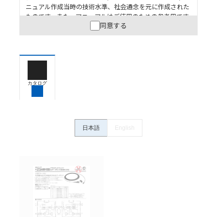
ニュアル作成当時の技術水準、社会通念を元に作成された
ものです。また、マニュアルはご使用のための参考用です
同意する
ので、ご使用にあたっての安全性については十分にご配慮
ください。以下の内容をご承諾の上、ご利用ください。
お客様が本製品を人命や財産に重大な危険を及ぼすよ
うな用途に使用される場合には、システム全体として
危険を知らせたり、冗長設計により必要な安全性を確
保できるよう設計されていること、および本製品が全
カタログ
体の中で意図した用途に対して適切に配電・設置され
ていることを、必ず事前に確認してください。
カタログ/マニュアルに記載されているアプリケーショ
ン事例は参考用ですので、ご採用に際しては機器・装
日本語
English
置の機能や安全性をご確認のうえご使用ください。・
商品に接続される推奨機器等、現在では入手困難なも
のもそのまま記載しています。・誤字、脱字が含まれ
ている可能性がありますがご容赦ください。
記載されているサービス内容や連絡先等は作成当時の
ものであり、変更・改定させていただいている可能性
があります。改めて当サイトの掲載内容をご確認のう
え、ご用命下さいますようお願いいたします。