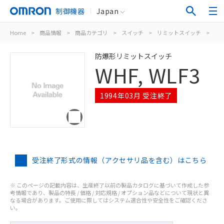
制御機器
Japan
Home
>
商品情報
>
商品カテゴリ
>
スイッチ
>
リミットスイッチ
>
WHF
防爆形リミットスイッチ
WHF, WLF3
1994年03月 受注終了
受注終了形式の情報（アクセサリ品を含む）はこちら
※ このページの記載内容は、生産終了以前の製品カタログに基づいて作成した参
考情報であり、製品の特長 / 価格 / 対応規格 / オプション品などについて現状と異
なる場合があります。ご使用に際してはシステム適合性や安全性をご確認くださ
い。