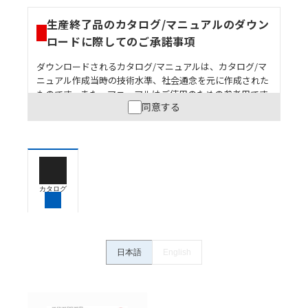
生産終了品のカタログ/マニュアルのダウン
ロードに際してのご承諾事項
ダウンロードされるカタログ/マニュアルは、カタログ/マ
ニュアル作成当時の技術水準、社会通念を元に作成された
ものです。また、マニュアルはご使用のための参考用です
同意する
ので、ご使用にあたっての安全性については十分にご配慮
ください。以下の内容をご承諾の上、ご利用ください。
お客様が本製品を人命や財産に重大な危険を及ぼすよ
うな用途に使用される場合には、システム全体として
危険を知らせたり、冗長設計により必要な安全性を確
保できるよう設計されていること、および本製品が全
カタログ
体の中で意図した用途に対して適切に配電・設置され
ていることを、必ず事前に確認してください。
カタログ/マニュアルに記載されているアプリケーショ
ン事例は参考用ですので、ご採用に際しては機器・装
日本語
English
置の機能や安全性をご確認のうえご使用ください。・
商品に接続される推奨機器等、現在では入手困難なも
のもそのまま記載しています。・誤字、脱字が含まれ
ている可能性がありますがご容赦ください。