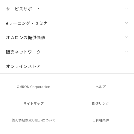
品・サービスに関するお客様との取
サービスサポート
引・商談に必要な範囲で利用すること
をご了承ください。
eラーニング・セミナ
※当社の共同利用者とは、
"個人情報
の共同利用に関して"
の「1.共同利
用者の範囲」に記載されている法人を
オムロンの提供価値
指します。
販売ネットワーク
オンラインストア
OMRON Corporation
ヘルプ
サイトマップ
関連リンク
個人情報の
取り扱いについて
ご利用条件