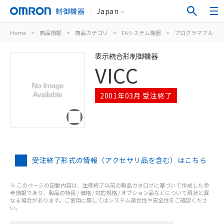
制御機器
Japan
Home
>
商品情報
>
商品カテゴリ
>
FAシステム機器
>
プログラマブルター
表示統合形制御機器
VICC
2001年03月 受注終了
受注終了形式の情報（アクセサリ品を含む）はこちら
※ このページの記載内容は、生産終了以前の製品カタログに基づいて作成した参
考情報であり、製品の特長 / 価格 / 対応規格 / オプション品などについて現状と異
なる場合があります。ご使用に際してはシステム適合性や安全性をご確認くださ
い。