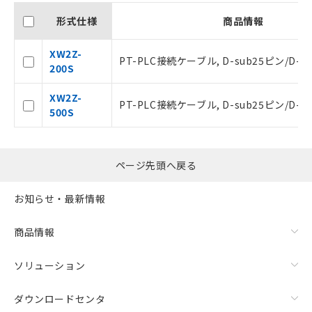
記載している更新日時点での社内デー
タに基づき作成されるものであり、閲
形式仕様
商品情報
記
説明
覧された時点での実際の在庫および標
号
準価格とは異なる場合があることをご
XW2Z-
PT-PLC接続ケーブル, D-sub25ピン/D-su
了承ください。
200S
○
一定数以上の在庫あり
正式な納期状況および標準価格はお客
様のお取引先、またはお客様担当のオ
XW2Z-
PT-PLC接続ケーブル, D-sub25ピン/D-su
ムロン制御機器販売店・当社販売員に
△
一定数には満たないが在庫あり
500S
ご相談ください。
オムロン制御機器販売店や当社販売拠
－
在庫なし(最新の在庫状況につ
点は「
販売ネットワーク
」をご確認
いては、お客様のお取引先、ま
ください。
ページ先頭へ戻る
たはお客様担当のオムロン制御
在庫状況および標準価格結果を当社の
機器販売店・当社販売員にご確
事前の承諾なく第三者に漏洩または開
お知らせ・最新情報
認ください)
示しないようお願いします。
マイパーツ機能（部品リスト作成サー
商品情報
空
受注生産機種、また在庫状況の
ビス）をご利用いただくには、I-Web
白
情報を公開していない機種
メンバーズにご登録されている必要が
ソリューション
あります。
お客様が当ウェブサイト上で当社にご
登録された部品リストについて、当社
ダウンロードセンタ
および当社の共同利用者が、当社の製