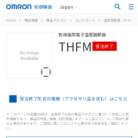
制御機器
Japan
Home
>
商品情報
>
商品カテゴリ
>
コントロール
>
温度調節器（デジタル
乾燥器用電子温度調節器
THFM
受注終了
受注終了形式の情報（アクセサリ品を含む）はこちら
※ このページの記載内容は、生産終了以前の製品カタログに基づいて作成した参
考情報であり、製品の特長 / 価格 / 対応規格 / オプション品などについて現状と異
なる場合があります。ご使用に際してはシステム適合性や安全性をご確認くださ
い。