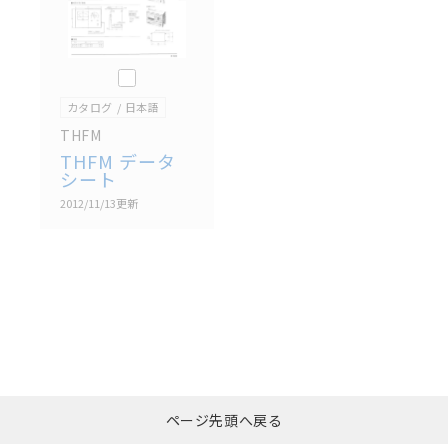
このカタログを選択
カタログ
日本語
THFM
THFM データ
シート
2012/11/13
更新
選択したファイルを一
0
ページ先頭へ戻る
括ダウンロード