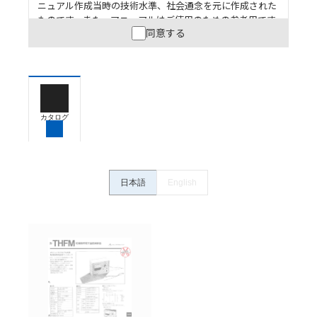
ニュアル作成当時の技術水準、社会通念を元に作成された
ものです。また、マニュアルはご使用のための参考用です
同意する
ので、ご使用にあたっての安全性については十分にご配慮
ください。以下の内容をご承諾の上、ご利用ください。
お客様が本製品を人命や財産に重大な危険を及ぼすよ
うな用途に使用される場合には、システム全体として
危険を知らせたり、冗長設計により必要な安全性を確
保できるよう設計されていること、および本製品が全
カタログ
体の中で意図した用途に対して適切に配電・設置され
ていることを、必ず事前に確認してください。
カタログ/マニュアルに記載されているアプリケーショ
ン事例は参考用ですので、ご採用に際しては機器・装
日本語
English
置の機能や安全性をご確認のうえご使用ください。・
商品に接続される推奨機器等、現在では入手困難なも
のもそのまま記載しています。・誤字、脱字が含まれ
ている可能性がありますがご容赦ください。
記載されているサービス内容や連絡先等は作成当時の
ものであり、変更・改定させていただいている可能性
があります。改めて当サイトの掲載内容をご確認のう
え、ご用命下さいますようお願いいたします。