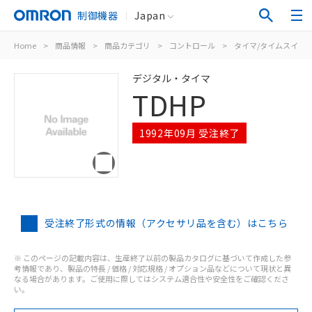
制御機器
Japan
Home
>
商品情報
>
商品カテゴリ
>
コントロール
>
タイマ/タイムスイッ
デジタル・タイマ
TDHP
1992年09月 受注終了
受注終了形式の情報（アクセサリ品を含む）はこちら
※ このページの記載内容は、生産終了以前の製品カタログに基づいて作成した参
考情報であり、製品の特長 / 価格 / 対応規格 / オプション品などについて現状と異
なる場合があります。ご使用に際してはシステム適合性や安全性をご確認くださ
い。