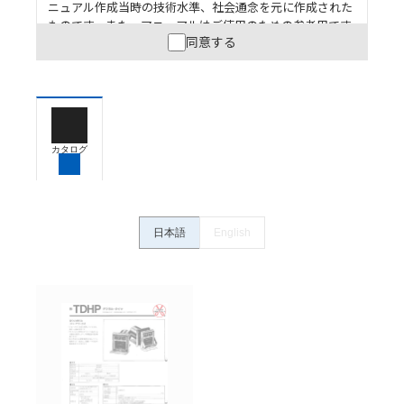
ニュアル作成当時の技術水準、社会通念を元に作成された
ものです。また、マニュアルはご使用のための参考用です
同意する
ので、ご使用にあたっての安全性については十分にご配慮
ください。以下の内容をご承諾の上、ご利用ください。
お客様が本製品を人命や財産に重大な危険を及ぼすよ
うな用途に使用される場合には、システム全体として
危険を知らせたり、冗長設計により必要な安全性を確
保できるよう設計されていること、および本製品が全
カタログ
体の中で意図した用途に対して適切に配電・設置され
ていることを、必ず事前に確認してください。
カタログ/マニュアルに記載されているアプリケーショ
ン事例は参考用ですので、ご採用に際しては機器・装
日本語
English
置の機能や安全性をご確認のうえご使用ください。・
商品に接続される推奨機器等、現在では入手困難なも
のもそのまま記載しています。・誤字、脱字が含まれ
ている可能性がありますがご容赦ください。
記載されているサービス内容や連絡先等は作成当時の
ものであり、変更・改定させていただいている可能性
があります。改めて当サイトの掲載内容をご確認のう
え、ご用命下さいますようお願いいたします。