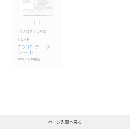
このカタログを選択
カタログ
日本語
TDHP
TDHP データ
シート
1992/09/30
更新
選択したファイルを一
0
ページ先頭へ戻る
括ダウンロード