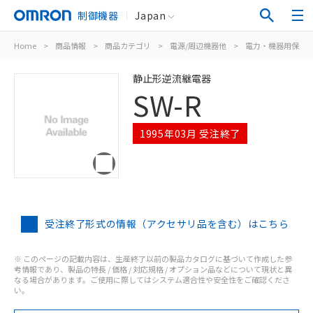
制御機器
Japan
Home
>
商品情報
>
商品カテゴリ
>
電源/周辺機器他
>
電力・機器用保護
静止形逆流継電器
SW-R
1995年03月 受注終了
受注終了形式の情報（アクセサリ品を含む）はこちら
※ このページの記載内容は、生産終了以前の製品カタログに基づいて作成した参
考情報であり、製品の特長 / 価格 / 対応規格 / オプション品などについて現状と異
なる場合があります。ご使用に際してはシステム適合性や安全性をご確認くださ
い。