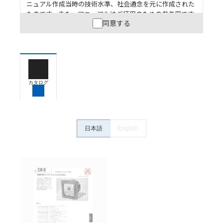
ニュアル作成当時の技術水準、社会通念を元に作成された
ものです。また、マニュアルはご使用のための参考用です
同意する
ので、ご使用にあたっての安全性については十分にご配慮
ください。以下の内容をご承諾の上、ご利用ください。
お客様が本製品を人命や財産に重大な危険を及ぼすよ
うな用途に使用される場合には、システム全体として
危険を知らせたり、冗長設計により必要な安全性を確
保できるよう設計されていること、および本製品が全
カタログ
体の中で意図した用途に対して適切に配電・設置され
ていることを、必ず事前に確認してください。
カタログ/マニュアルに記載されているアプリケーショ
ン事例は参考用ですので、ご採用に際しては機器・装
日本語
English
置の機能や安全性をご確認のうえご使用ください。・
商品に接続される推奨機器等、現在では入手困難なも
のもそのまま記載しています。・誤字、脱字が含まれ
ている可能性がありますがご容赦ください。
記載されているサービス内容や連絡先等は作成当時の
ものであり、変更・改定させていただいている可能性
があります。改めて当サイトの掲載内容をご確認のう
え、ご用命下さいますようお願いいたします。