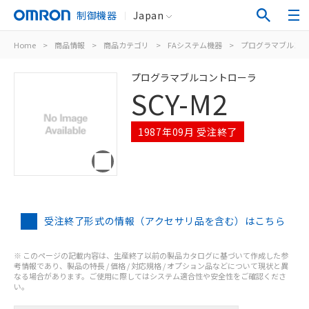
制御機器
Japan
Home
>
商品情報
>
商品カテゴリ
>
FAシステム機器
>
プログラマブルコン
プログラマブルコントローラ
SCY-M2
1987年09月 受注終了
受注終了形式の情報（アクセサリ品を含む）はこちら
※ このページの記載内容は、生産終了以前の製品カタログに基づいて作成した参
考情報であり、製品の特長 / 価格 / 対応規格 / オプション品などについて現状と異
なる場合があります。ご使用に際してはシステム適合性や安全性をご確認くださ
い。