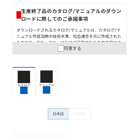
生産終了品のカタログ/マニュアルのダウン
ロードに際してのご承諾事項
ダウンロードされるカタログ/マニュアルは、カタログ/マ
ニュアル作成当時の技術水準、社会通念を元に作成された
ものです。また、マニュアルはご使用のための参考用です
同意する
ので、ご使用にあたっての安全性については十分にご配慮
ください。以下の内容をご承諾の上、ご利用ください。
お客様が本製品を人命や財産に重大な危険を及ぼすよ
うな用途に使用される場合には、システム全体として
危険を知らせたり、冗長設計により必要な安全性を確
保できるよう設計されていること、および本製品が全
マニュアル
カタログ
体の中で意図した用途に対して適切に配電・設置され
ていることを、必ず事前に確認してください。
カタログ/マニュアルに記載されているアプリケーショ
ン事例は参考用ですので、ご採用に際しては機器・装
日本語
English
置の機能や安全性をご確認のうえご使用ください。・
商品に接続される推奨機器等、現在では入手困難なも
のもそのまま記載しています。・誤字、脱字が含まれ
ている可能性がありますがご容赦ください。