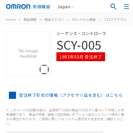
制御機器
Japan
Home
>
商品情報
>
商品カテゴリ
>
FAシステム機器
>
プログラマブルコン
シーケンス・コントローラ
SCY-005
1983年03月 受注終了
受注終了形式の情報（アクセサリ品を含む）はこちら
※ このページの記載内容は、生産終了以前の製品カタログに基づいて作成した参
考情報であり、製品の特長 / 価格 / 対応規格 / オプション品などについて現状と異
なる場合があります。ご使用に際してはシステム適合性や安全性をご確認くださ
い。