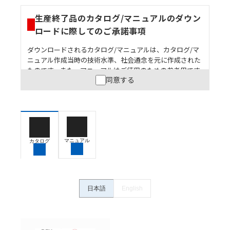
生産終了品のカタログ/マニュアルのダウン
ロードに際してのご承諾事項
ダウンロードされるカタログ/マニュアルは、カタログ/マ
ニュアル作成当時の技術水準、社会通念を元に作成された
ものです。また、マニュアルはご使用のための参考用です
同意する
ので、ご使用にあたっての安全性については十分にご配慮
ください。以下の内容をご承諾の上、ご利用ください。
お客様が本製品を人命や財産に重大な危険を及ぼすよ
うな用途に使用される場合には、システム全体として
危険を知らせたり、冗長設計により必要な安全性を確
保できるよう設計されていること、および本製品が全
マニュアル
カタログ
体の中で意図した用途に対して適切に配電・設置され
ていることを、必ず事前に確認してください。
カタログ/マニュアルに記載されているアプリケーショ
ン事例は参考用ですので、ご採用に際しては機器・装
日本語
English
置の機能や安全性をご確認のうえご使用ください。・
商品に接続される推奨機器等、現在では入手困難なも
のもそのまま記載しています。・誤字、脱字が含まれ
ている可能性がありますがご容赦ください。