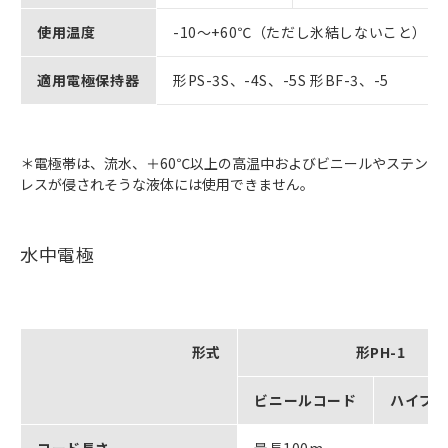
使用温度
-10～+60℃（ただし氷結しないこと）＊
適用電極保持器
形PS-3S、-4S、-5S 形BF-3、-5
＊電極帯は、流水、＋60℃以上の高温中およびビニールやステン
レスが侵されそうな液体には使用できません。
水中電極
形式
形PH-1
ビニールコード
ハイブ
コード長さ
最長100m