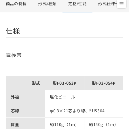
商品の特長
形式/種類
定格/性能
形式仕様一覧
仕様
電極帯
形式
形F03-053P
形F03-054P
外被
塩化ビニール
芯線
φ0.3×21芯より線、SUS304
質量
約110g（1m）
約140g（1m）