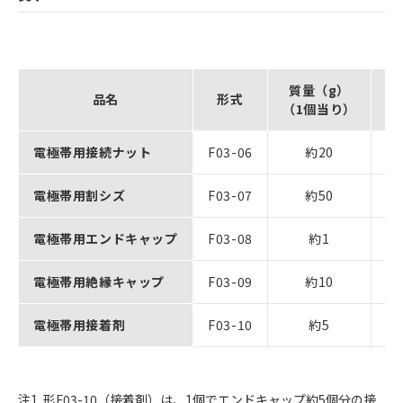
質量（g）
品名
形式
形F
（1個当り）
電極帯用接続ナット
F03-06
約20
電極帯用割シズ
F03-07
約50
電極帯用エンドキャップ
F03-08
約1
電極帯用絶縁キャップ
F03-09
約10
電極帯用接着剤
F03-10
約5
注1. 形F03-10（接着剤）は、1個でエンドキャップ約5個分の接