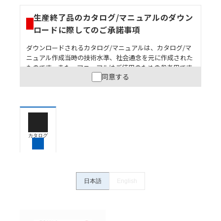
生産終了品のカタログ/マニュアルのダウン
ロードに際してのご承諾事項
ダウンロードされるカタログ/マニュアルは、カタログ/マ
ニュアル作成当時の技術水準、社会通念を元に作成された
ものです。また、マニュアルはご使用のための参考用です
同意する
ので、ご使用にあたっての安全性については十分にご配慮
ください。以下の内容をご承諾の上、ご利用ください。
お客様が本製品を人命や財産に重大な危険を及ぼすよ
うな用途に使用される場合には、システム全体として
危険を知らせたり、冗長設計により必要な安全性を確
保できるよう設計されていること、および本製品が全
カタログ
体の中で意図した用途に対して適切に配電・設置され
ていることを、必ず事前に確認してください。
カタログ/マニュアルに記載されているアプリケーショ
ン事例は参考用ですので、ご採用に際しては機器・装
日本語
English
置の機能や安全性をご確認のうえご使用ください。・
商品に接続される推奨機器等、現在では入手困難なも
のもそのまま記載しています。・誤字、脱字が含まれ
ている可能性がありますがご容赦ください。