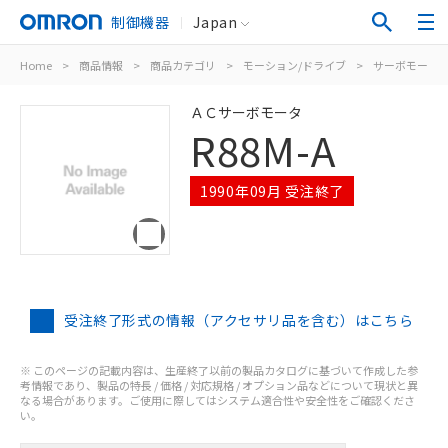
制御機器
Japan
Home
>
商品情報
>
商品カテゴリ
>
モーション/ドライブ
>
サーボモータ/
ＡＣサーボモータ
R88M-A
1990年09月 受注終了
受注終了形式の情報（アクセサリ品を含む）はこちら
※ このページの記載内容は、生産終了以前の製品カタログに基づいて作成した参
考情報であり、製品の特長 / 価格 / 対応規格 / オプション品などについて現状と異
なる場合があります。ご使用に際してはシステム適合性や安全性をご確認くださ
い。