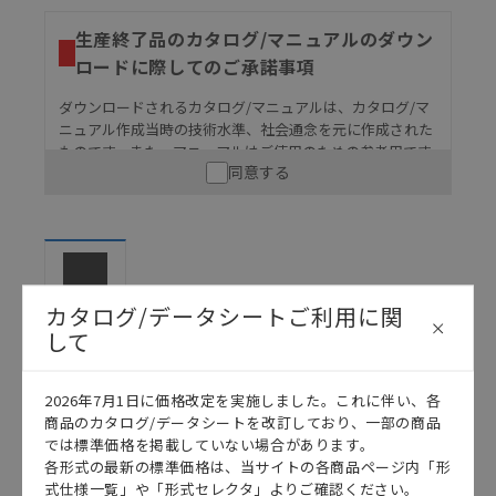
生産終了品のカタログ/マニュアルのダウン
ロードに際してのご承諾事項
ダウンロードされるカタログ/マニュアルは、カタログ/マ
ニュアル作成当時の技術水準、社会通念を元に作成された
ものです。また、マニュアルはご使用のための参考用です
同意する
ので、ご使用にあたっての安全性については十分にご配慮
ください。以下の内容をご承諾の上、ご利用ください。
お客様が本製品を人命や財産に重大な危険を及ぼすよ
うな用途に使用される場合には、システム全体として
危険を知らせたり、冗長設計により必要な安全性を確
保できるよう設計されていること、および本製品が全
カタログ
カタログ/データシートご利用に関
体の中で意図した用途に対して適切に配電・設置され
して
ていることを、必ず事前に確認してください。
カタログ/マニュアルに記載されているアプリケーショ
2026年7月1日に価格改定を実施しました。これに伴い、各
ン事例は参考用ですので、ご採用に際しては機器・装
日本語
English
商品のカタログ/データシートを改訂しており、一部の商品
置の機能や安全性をご確認のうえご使用ください。・
では標準価格を掲載していない場合があります。
商品に接続される推奨機器等、現在では入手困難なも
各形式の最新の標準価格は、当サイトの各商品ページ内「形
のもそのまま記載しています。・誤字、脱字が含まれ
式仕様一覧」や「形式セレクタ」よりご確認ください。
ている可能性がありますがご容赦ください。