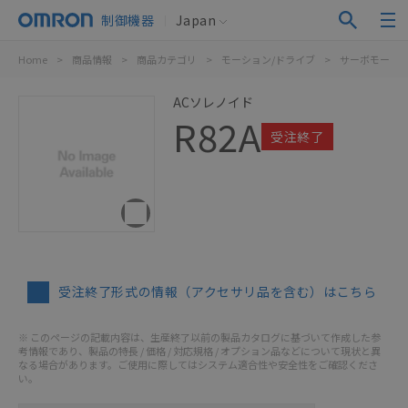
制御機器
Japan
Home
>
商品情報
>
商品カテゴリ
>
モーション/ドライブ
>
サーボモータ/
ACソレノイド
R82A
受注終了
受注終了形式の情報（アクセサリ品を含む）はこちら
※ このページの記載内容は、生産終了以前の製品カタログに基づいて作成した参
考情報であり、製品の特長 / 価格 / 対応規格 / オプション品などについて現状と異
なる場合があります。ご使用に際してはシステム適合性や安全性をご確認くださ
い。