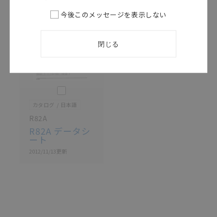
記載されているサービス内容や連絡先等は作成当時の
今後このメッセージを表示しない
ものであり、変更・改定させていただいている可能性
があります。改めて当サイトの掲載内容をご確認のう
え、ご用命下さいますようお願いいたします。
閉じる
このカタログを選択
カタログ
日本語
R82A
R82A データシ
ート
2012/11/13
更新