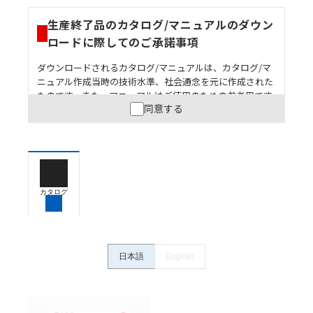
生産終了品のカタログ/マニュアルのダウン
ロードに際してのご承諾事項
ダウンロードされるカタログ/マニュアルは、カタログ/マ
ニュアル作成当時の技術水準、社会通念を元に作成された
ものです。また、マニュアルはご使用のための参考用です
同意する
ので、ご使用にあたっての安全性については十分にご配慮
ください。以下の内容をご承諾の上、ご利用ください。
お客様が本製品を人命や財産に重大な危険を及ぼすよ
うな用途に使用される場合には、システム全体として
危険を知らせたり、冗長設計により必要な安全性を確
保できるよう設計されていること、および本製品が全
カタログ
体の中で意図した用途に対して適切に配電・設置され
ていることを、必ず事前に確認してください。
カタログ/マニュアルに記載されているアプリケーショ
ン事例は参考用ですので、ご採用に際しては機器・装
日本語
English
置の機能や安全性をご確認のうえご使用ください。・
商品に接続される推奨機器等、現在では入手困難なも
のもそのまま記載しています。・誤字、脱字が含まれ
ている可能性がありますがご容赦ください。