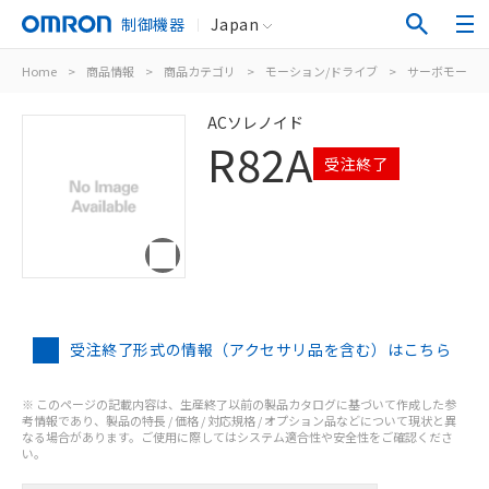
制御機器
Japan
Home
>
商品情報
>
商品カテゴリ
>
モーション/ドライブ
>
サーボモータ/
ACソレノイド
R82A
受注終了
受注終了形式の情報（アクセサリ品を含む）はこちら
※ このページの記載内容は、生産終了以前の製品カタログに基づいて作成した参
考情報であり、製品の特長 / 価格 / 対応規格 / オプション品などについて現状と異
なる場合があります。ご使用に際してはシステム適合性や安全性をご確認くださ
い。