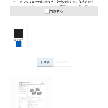
ニュアル作成当時の技術水準、社会通念を元に作成された
ものです。また、マニュアルはご使用のための参考用です
同意する
ので、ご使用にあたっての安全性については十分にご配慮
ください。以下の内容をご承諾の上、ご利用ください。
お客様が本製品を人命や財産に重大な危険を及ぼすよ
うな用途に使用される場合には、システム全体として
危険を知らせたり、冗長設計により必要な安全性を確
保できるよう設計されていること、および本製品が全
カタログ
体の中で意図した用途に対して適切に配電・設置され
ていることを、必ず事前に確認してください。
カタログ/マニュアルに記載されているアプリケーショ
ン事例は参考用ですので、ご採用に際しては機器・装
日本語
English
置の機能や安全性をご確認のうえご使用ください。・
商品に接続される推奨機器等、現在では入手困難なも
のもそのまま記載しています。・誤字、脱字が含まれ
ている可能性がありますがご容赦ください。
記載されているサービス内容や連絡先等は作成当時の
ものであり、変更・改定させていただいている可能性
があります。改めて当サイトの掲載内容をご確認のう
え、ご用命下さいますようお願いいたします。