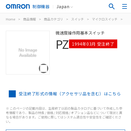
制御機器
Japan
Home
>
商品情報
>
商品カテゴリ
>
スイッチ
>
マイクロスイッチ
>
PZ
微速度操作用基本スイッチ
PZ
1994年03月 受注終了
受注終了形式の情報（アクセサリ品を含む）はこちら
※ このページの記載内容は、生産終了以前の製品カタログに基づいて作成した参
考情報であり、製品の特長 / 価格 / 対応規格 / オプション品などについて現状と異
なる場合があります。ご使用に際してはシステム適合性や安全性をご確認くださ
い。