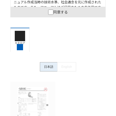
ニュアル作成当時の技術水準、社会通念を元に作成された
ものです。また、マニュアルはご使用のための参考用です
同意する
ので、ご使用にあたっての安全性については十分にご配慮
ください。以下の内容をご承諾の上、ご利用ください。
お客様が本製品を人命や財産に重大な危険を及ぼすよ
うな用途に使用される場合には、システム全体として
危険を知らせたり、冗長設計により必要な安全性を確
保できるよう設計されていること、および本製品が全
カタログ
体の中で意図した用途に対して適切に配電・設置され
ていることを、必ず事前に確認してください。
カタログ/マニュアルに記載されているアプリケーショ
ン事例は参考用ですので、ご採用に際しては機器・装
日本語
English
置の機能や安全性をご確認のうえご使用ください。・
商品に接続される推奨機器等、現在では入手困難なも
のもそのまま記載しています。・誤字、脱字が含まれ
ている可能性がありますがご容赦ください。
記載されているサービス内容や連絡先等は作成当時の
ものであり、変更・改定させていただいている可能性
があります。改めて当サイトの掲載内容をご確認のう
え、ご用命下さいますようお願いいたします。