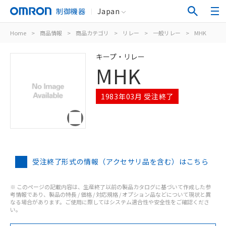
制御機器
Japan
Home
>
商品情報
>
商品カテゴリ
>
リレー
>
一般リレー
>
MHK
キープ・リレー
MHK
1983年03月 受注終了
受注終了形式の情報（アクセサリ品を含む）はこちら
※ このページの記載内容は、生産終了以前の製品カタログに基づいて作成した参
考情報であり、製品の特長 / 価格 / 対応規格 / オプション品などについて現状と異
なる場合があります。ご使用に際してはシステム適合性や安全性をご確認くださ
い。