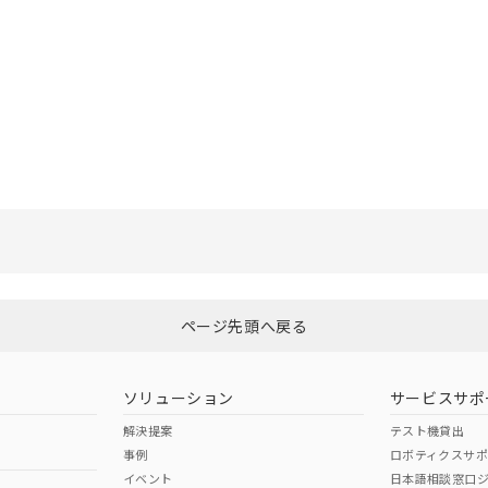
選択したファイルを一括ダウンロード
0
選択可能容量：
0.0
MB /
100
MB
ページ先頭へ戻る
ソリューション
サービスサポ
解決提案
テスト機貸出
事例
ロボティクスサ
イベント
日本語相談窓口