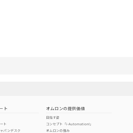
リセット
ート
オムロンの提供価値
目指す姿
ポート
コンセプト「i-Automation!」
ジャパンデスク
オムロンの強み