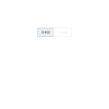
さい。・商品に接続される推奨機器等、現在では入手困難なものもそのまま
がありますがご容赦ください。
内容や連絡先等は作成当時のものであり、変更・改定させていただいている
認のうえ、ご用命下さいますようお願いいたします。
日本語
English