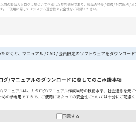
前の製品カタログに基づいて作成した参考情報であり、製品の特長 / 価格 / 対応規格 / 
す。ご使用に際してはシステム適合性や安全性をご確認ください。
いただくと、マニュアル / CAD / 会員限定のソフトウェアをダウンロー
ログ/マニュアルのダウンロードに際してのご承諾事項
グ/マニュアルは、カタログ/マニュアル作成当時の技術水準、社会通念を元に
ための参考用ですので、ご使用にあたっての安全性については十分にご配慮く
財産に重大な危険を及ぼすような用途に使用される場合には、システム全体
同意する
性を確保できるよう設計されていること、および本製品が全体の中で意図し
必ず事前に確認してください。
記載されているアプリケーション事例は参考用ですので、ご採用に際しては機