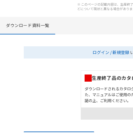
※ このページの記載内容は、生産終了以
どについて現状と異なる場合がありま
ダウンロード資料一覧
ログイン / 新規登録
生産終了品のカタ
ダウンロードされるカタロ
た、マニュアルはご使用の
諾の上、ご利用ください。
お客様が本製品を人命や
長設計により必要な安全
設置されていることを、
カタログ/マニュアルに