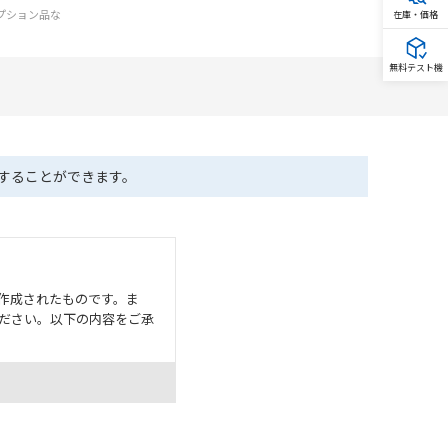
オプション品な
在庫・価格
無料テスト機
ドすることができます。
作成されたものです。ま
ださい。以下の内容をご承
として危険を知らせたり、冗
た用途に対して適切に配電・
器・装置の機能や安全性を