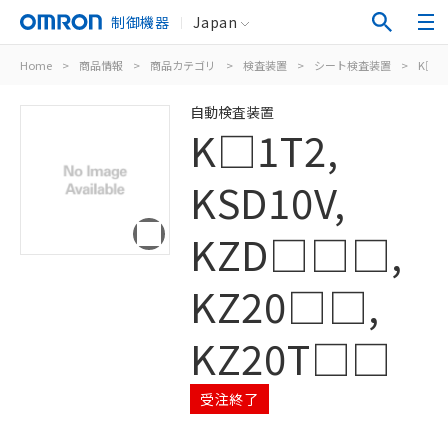
制御機器
Japan
Home
>
商品情報
>
商品カテゴリ
>
検査装置
>
シート検査装置
>
K□1T
自動検査装置
K□1T2,
KSD10V,
KZD□□□,
KZ20□□,
KZ20T□□
受注終了