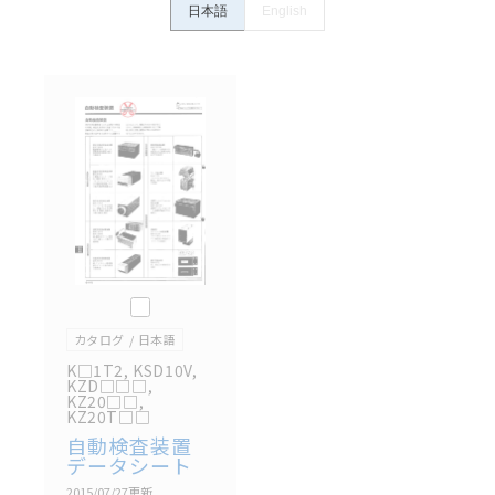
ン事例は参考用ですので、ご採用に際しては機器・装
日本語
English
置の機能や安全性をご確認のうえご使用ください。・
商品に接続される推奨機器等、現在では入手困難なも
のもそのまま記載しています。・誤字、脱字が含まれ
ている可能性がありますがご容赦ください。
記載されているサービス内容や連絡先等は作成当時の
ものであり、変更・改定させていただいている可能性
があります。改めて当サイトの掲載内容をご確認のう
え、ご用命下さいますようお願いいたします。
このカタログを選択
カタログ
日本語
K□1T2, KSD10V,
KZD□□□,
KZ20□□,
KZ20T□□
自動検査装置
データシート
2015/07/27
更新