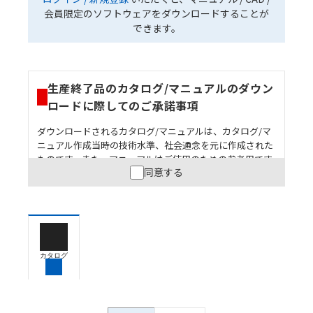
会員限定のソフトウェアをダウンロードすることが
できます。
生産終了品のカタログ/マニュアルのダウン
ロードに際してのご承諾事項
ダウンロードされるカタログ/マニュアルは、カタログ/マ
ニュアル作成当時の技術水準、社会通念を元に作成された
ものです。また、マニュアルはご使用のための参考用です
同意する
ので、ご使用にあたっての安全性については十分にご配慮
ください。以下の内容をご承諾の上、ご利用ください。
お客様が本製品を人命や財産に重大な危険を及ぼすよ
うな用途に使用される場合には、システム全体として
危険を知らせたり、冗長設計により必要な安全性を確
保できるよう設計されていること、および本製品が全
カタログ
体の中で意図した用途に対して適切に配電・設置され
ていることを、必ず事前に確認してください。
カタログ/マニュアルに記載されているアプリケーショ