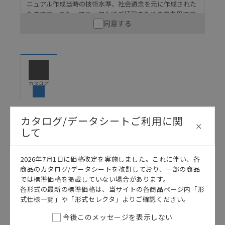
ニュアル作成当時の技術水準、社会通念を元に作成された
ものです。また、マニュアルはご使用のための参考用です
同意する
ので、ご使用にあたっての安全性については十分にご配慮
ください。以下の内容をご承諾の上、ご利用ください。
お客様が本製品を人命や財産に重大な危険を及ぼすよ
うな用途に使用される場合には、システム全体として
危険を知らせたり、冗長設計により必要な安全性を確
保できるよう設計されていること、および本製品が全
カタログ
体の中で意図した用途に対して適切に配電・設置され
ていることを、必ず事前に確認してください。
カタログ/マニュアルに記載されているアプリケーショ
カタログ/データシートご利用に関
ン事例は参考用ですので、ご採用に際しては機器・装
して
日本語
English
置の機能や安全性をご確認のうえご使用ください。・
商品に接続される推奨機器等、現在では入手困難なも
のもそのまま記載しています。・誤字、脱字が含まれ
2026年7月1日に価格改定を実施しました。これに伴い、各
ている可能性がありますがご容赦ください。
商品のカタログ/データシートを改訂しており、一部の商品
では標準価格を掲載していない場合があります。
記載されているサービス内容や連絡先等は作成当時の
各形式の最新の標準価格は、当サイトの各商品ページ内「形
ものであり、変更・改定させていただいている可能性
式仕様一覧」や「形式セレクタ」よりご確認ください。
があります。改めて当サイトの掲載内容をご確認のう
え、ご用命下さいますようお願いいたします。
今後このメッセージを表示しない