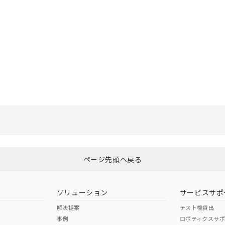
選択したファイルを一括ダウンロード
0
選択可能容量：
0.0
MB /
100
MB
ページ先頭へ戻る
ソリューション
サービスサポ
解決提案
テスト機貸出
事例
ロボティクスサ