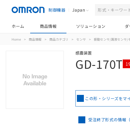
制御機器
Japan
ホーム
商品情報
ソリューション
ダ
Home
>
商品情報
>
商品カテゴリ
>
センサ
>
振動センサ/漏液センサ/
感震装置
GD-170T
1
この形・シリーズをマ
受注終了形式の情報