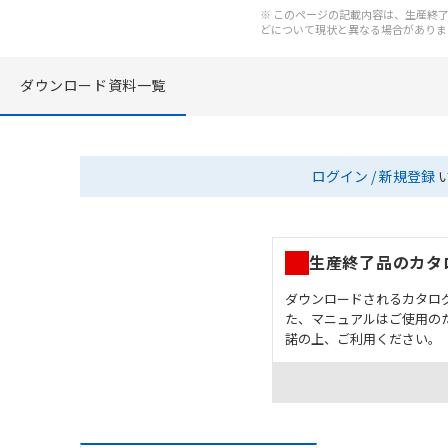
※ このページの記載内容は、生産終了以
どについて現状と異なる場合がありま
ダウンロード資料一覧
ログイン / 新規登録
生産終了品のカタ
ダウンロードされるカタロ
た、マニュアルはご使用の
諾の上、ご利用ください。
お客様が本製品を人命や
長設計により必要な安全
設置されていることを、
カタログ/マニュアルに