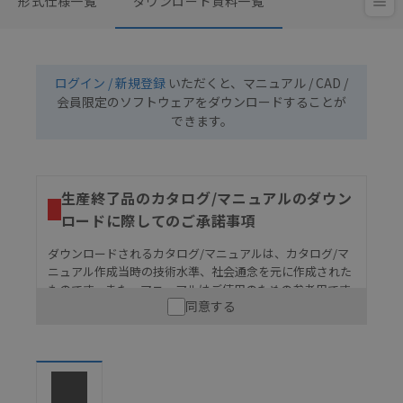
形式仕様一覧
ダウンロード資料一覧
ログイン / 新規登録
いただくと、マニュアル / CAD /
会員限定のソフトウェアをダウンロードすることが
できます。
生産終了品のカタログ/マニュアルのダウン
ロードに際してのご承諾事項
ダウンロードされるカタログ/マニュアルは、カタログ/マ
ニュアル作成当時の技術水準、社会通念を元に作成された
ものです。また、マニュアルはご使用のための参考用です
同意する
ので、ご使用にあたっての安全性については十分にご配慮
ください。以下の内容をご承諾の上、ご利用ください。
お客様が本製品を人命や財産に重大な危険を及ぼすよ
うな用途に使用される場合には、システム全体として
危険を知らせたり、冗長設計により必要な安全性を確