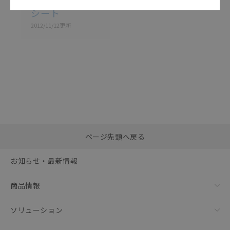
G3F-R データ
シート
2012/11/12
更新
選択したファイルを一
0
ページ先頭へ戻る
括ダウンロード
選択可能容量：
0.0
MB /
100
MB
お知らせ・最新情報
リセット
商品情報
ソリューション