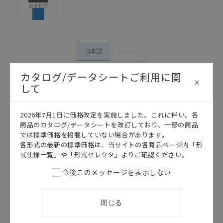
保できるよう設計されていること、および本製品が全
カタログ
体の中で意図した用途に対して適切に配電・設置され
ていることを、必ず事前に確認してください。
カタログ/マニュアルに記載されているアプリケーショ
ン事例は参考用ですので、ご採用に際しては機器・装
日本語
English
置の機能や安全性をご確認のうえご使用ください。・
商品に接続される推奨機器等、現在では入手困難なも
カタログ/データシートご利用に関
のもそのまま記載しています。・誤字、脱字が含まれ
して
ている可能性がありますがご容赦ください。
記載されているサービス内容や連絡先等は作成当時の
2026年7月1日に価格改定を実施しました。これに伴い、各
ものであり、変更・改定させていただいている可能性
商品のカタログ/データシートを改訂しており、一部の商品
があります。改めて当サイトの掲載内容をご確認のう
では標準価格を掲載していない場合があります。
え、ご用命下さいますようお願いいたします。
各形式の最新の標準価格は、当サイトの各商品ページ内「形
式仕様一覧」や「形式セレクタ」よりご確認ください。
今後このメッセージを表示しない
このカタログを選択
カタログ
日本語
閉じる
G3F-203SR