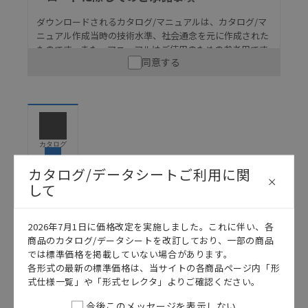
ダウンロードされるカタログ/マニュアルは、カタログ/マ
ニュアル作成当時の技術水準、社会通念を元に作成された
ものです。また、マニュアルはご使用のための参考用です
同意する
ので、ご使用にあたっての安全性については十分にご配慮
ください。以下の内容をご承諾の上、ご利用ください。
お客様が本製品を人命や財産に重大な危険を及ぼすよ
うな用途に使用される場合には、システム全体として
危険を知らせたり、冗長設計により必要な安全性を確
保できるよう設計されていること、および本製品が全
カタログ
体の中で意図した用途に対して適切に配電・設置され
ていることを、必ず事前に確認してください。
カタログ/データシートご利用に関
して
カタログ/マニュアルに記載されているアプリケーショ
ン事例は参考用ですので、ご採用に際しては機器・装
日本語
English
置の機能や安全性をご確認のうえご使用ください。・
2026年7月1日に価格改定を実施しました。これに伴い、各
商品に接続される推奨機器等、現在では入手困難なも
商品のカタログ/データシートを改訂しており、一部の商品
のもそのまま記載しています。・誤字、脱字が含まれ
では標準価格を掲載していない場合があります。
ている可能性がありますがご容赦ください。
各形式の最新の標準価格は、当サイトの各商品ページ内「形
式仕様一覧」や「形式セレクタ」よりご確認ください。
記載されているサービス内容や連絡先等は作成当時の
ものであり、変更・改定させていただいている可能性
今後このメッセージを表示しない