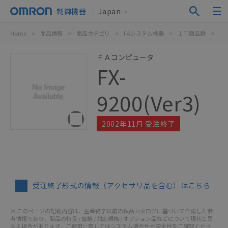
制御機器
Japan
Home
>
商品情報
>
商品カテゴリ
>
FAシステム機器
>
ＩＴ商品群
>
FX-
ＦＡコンピュータ
FX-
9200(Ver3)
2002年11月 受注終了
受注終了形式の情報（アクセサリ品を含む）はこちら
※ このページの記載内容は、生産終了以前の製品カタログに基づいて作成した参
考情報であり、製品の特長 / 価格 / 対応規格 / オプション品などについて現状と異
なる場合があります。ご使用に際してはシステム適合性や安全性をご確認くださ