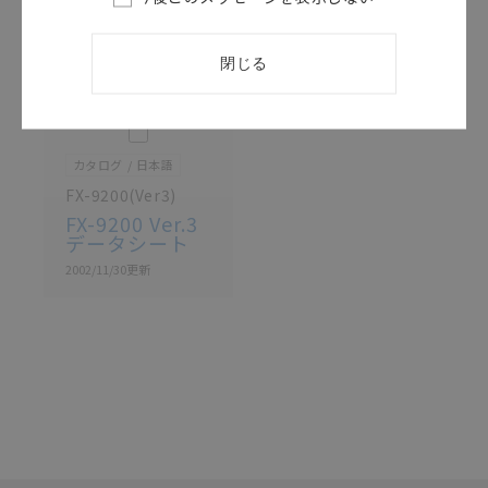
があります。改めて当サイトの掲載内容をご確認のう
え、ご用命下さいますようお願いいたします。
閉じる
このカタログを選択
カタログ
日本語
FX-9200(Ver3)
FX-9200 Ver.3
データシート
2002/11/30
更新
選択したファイルを一