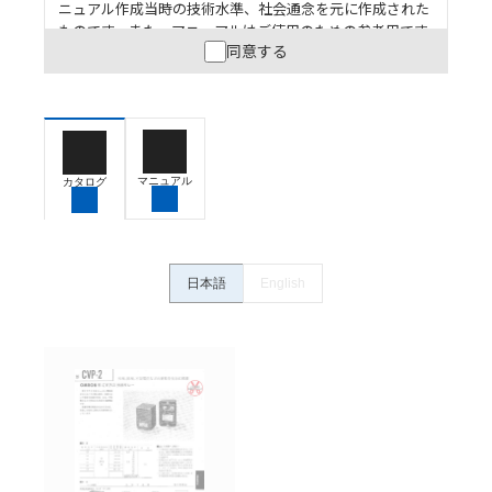
ニュアル作成当時の技術水準、社会通念を元に作成された
ものです。また、マニュアルはご使用のための参考用です
同意する
ので、ご使用にあたっての安全性については十分にご配慮
ください。以下の内容をご承諾の上、ご利用ください。
お客様が本製品を人命や財産に重大な危険を及ぼすよ
うな用途に使用される場合には、システム全体として
危険を知らせたり、冗長設計により必要な安全性を確
保できるよう設計されていること、および本製品が全
マニュアル
カタログ
体の中で意図した用途に対して適切に配電・設置され
ていることを、必ず事前に確認してください。
カタログ/マニュアルに記載されているアプリケーショ
ン事例は参考用ですので、ご採用に際しては機器・装
日本語
English
置の機能や安全性をご確認のうえご使用ください。・
商品に接続される推奨機器等、現在では入手困難なも
のもそのまま記載しています。・誤字、脱字が含まれ
ている可能性がありますがご容赦ください。
記載されているサービス内容や連絡先等は作成当時の
ものであり、変更・改定させていただいている可能性
があります。改めて当サイトの掲載内容をご確認のう
え、ご用命下さいますようお願いいたします。