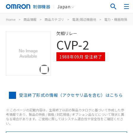
制御機器
Japan
Home
>
商品情報
>
商品カテゴリ
>
電源/周辺機器他
>
電力・機器用保護
欠相リレー
CVP-2
1988年09月 受注終了
受注終了形式の情報（アクセサリ品を含む）はこちら
※ このページの記載内容は、生産終了以前の製品カタログに基づいて作成した参
考情報であり、製品の特長 / 価格 / 対応規格 / オプション品などについて現状と異
なる場合があります。ご使用に際してはシステム適合性や安全性をご確認くださ
い。