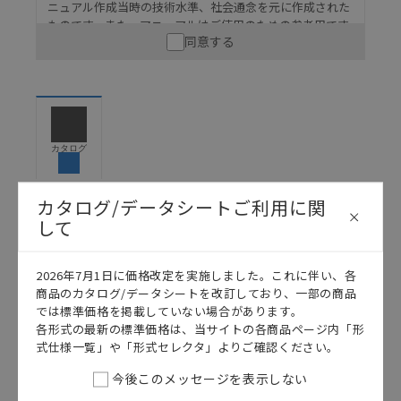
ニュアル作成当時の技術水準、社会通念を元に作成された
ものです。また、マニュアルはご使用のための参考用です
同意する
ので、ご使用にあたっての安全性については十分にご配慮
ください。以下の内容をご承諾の上、ご利用ください。
お客様が本製品を人命や財産に重大な危険を及ぼすよ
うな用途に使用される場合には、システム全体として
危険を知らせたり、冗長設計により必要な安全性を確
保できるよう設計されていること、および本製品が全
カタログ
体の中で意図した用途に対して適切に配電・設置され
ていることを、必ず事前に確認してください。
カタログ/データシートご利用に関
カタログ/マニュアルに記載されているアプリケーショ
して
ン事例は参考用ですので、ご採用に際しては機器・装
日本語
English
置の機能や安全性をご確認のうえご使用ください。・
商品に接続される推奨機器等、現在では入手困難なも
2026年7月1日に価格改定を実施しました。これに伴い、各
のもそのまま記載しています。・誤字、脱字が含まれ
商品のカタログ/データシートを改訂しており、一部の商品
ている可能性がありますがご容赦ください。
では標準価格を掲載していない場合があります。
記載されているサービス内容や連絡先等は作成当時の
各形式の最新の標準価格は、当サイトの各商品ページ内「形
ものであり、変更・改定させていただいている可能性
式仕様一覧」や「形式セレクタ」よりご確認ください。
があります。改めて当サイトの掲載内容をご確認のう
今後このメッセージを表示しない
え、ご用命下さいますようお願いいたします。