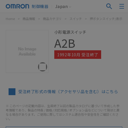
制御機器
Japan
Home
>
商品情報
>
商品カテゴリ
>
スイッチ
>
押ボタンスイッチ/表示灯
小形電源スイッチ
A2B
1992年10月 受注終了
受注終了形式の情報（アクセサリ品を含む）はこちら
※ このページの記載内容は、生産終了以前の製品カタログに基づいて作成した参
考情報であり、製品の特長 / 価格 / 対応規格 / オプション品などについて現状と異
なる場合があります。ご使用に際してはシステム適合性や安全性をご確認くださ
い。