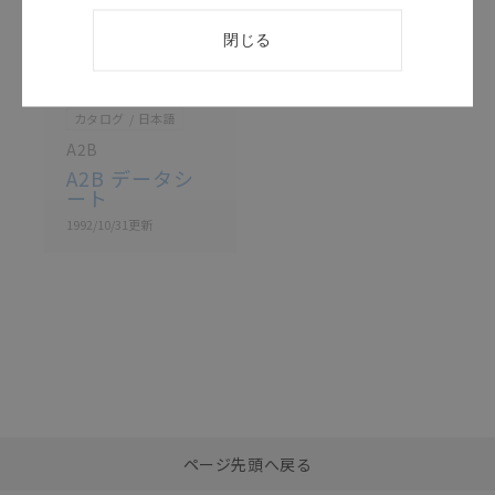
閉じる
このカタログを選択
カタログ
日本語
A2B
A2B データシ
ート
1992/10/31
更新
選択したファイルを一
0
ページ先頭へ戻る
括ダウンロード