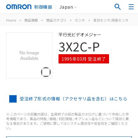
制御機器
Japan
Home
>
商品情報
>
商品カテゴリ
>
センサ
>
変位センサ/測長センサ
>
平行光ビデオメジャー
3X2C-P
1995年03月 受注終了
受注終了形式の情報（アクセサリ品を含む）はこちら
※ このページの記載内容は、生産終了以前の製品カタログに基づいて作成した参
考情報であり、製品の特長 / 価格 / 対応規格 / オプション品などについて現状と異
なる場合があります。ご使用に際してはシステム適合性や安全性をご確認くださ
い。