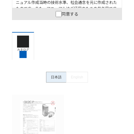
ニュアル作成当時の技術水準、社会通念を元に作成された
ものです。また、マニュアルはご使用のための参考用です
同意する
ので、ご使用にあたっての安全性については十分にご配慮
ください。以下の内容をご承諾の上、ご利用ください。
お客様が本製品を人命や財産に重大な危険を及ぼすよ
うな用途に使用される場合には、システム全体として
危険を知らせたり、冗長設計により必要な安全性を確
保できるよう設計されていること、および本製品が全
カタログ
体の中で意図した用途に対して適切に配電・設置され
ていることを、必ず事前に確認してください。
カタログ/マニュアルに記載されているアプリケーショ
ン事例は参考用ですので、ご採用に際しては機器・装
日本語
English
置の機能や安全性をご確認のうえご使用ください。・
商品に接続される推奨機器等、現在では入手困難なも
のもそのまま記載しています。・誤字、脱字が含まれ
ている可能性がありますがご容赦ください。
記載されているサービス内容や連絡先等は作成当時の
ものであり、変更・改定させていただいている可能性
があります。改めて当サイトの掲載内容をご確認のう
え、ご用命下さいますようお願いいたします。