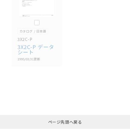
このカタログを選択
カタログ
日本語
3X2C-P
3X2C-P データ
シート
1995/03/31
更新
選択したファイルを一
0
ページ先頭へ戻る
括ダウンロード