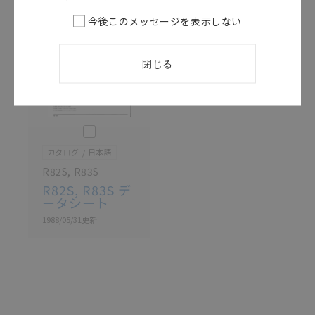
記載されているサービス内容や連絡先等は作成当時の
今後このメッセージを表示しない
ものであり、変更・改定させていただいている可能性
があります。改めて当サイトの掲載内容をご確認のう
え、ご用命下さいますようお願いいたします。
閉じる
このカタログを選択
カタログ
日本語
R82S, R83S
R82S, R83S デ
ータシート
1988/05/31
更新