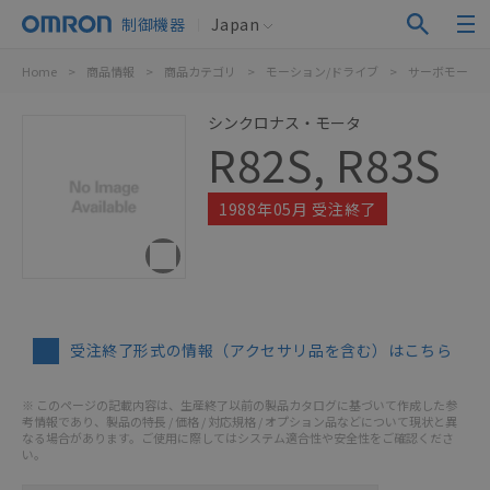
制御機器
Japan
Home
>
商品情報
>
商品カテゴリ
>
モーション/ドライブ
>
サーボモータ/
シンクロナス・モータ
R82S, R83S
1988年05月 受注終了
受注終了形式の情報（アクセサリ品を含む）はこちら
※ このページの記載内容は、生産終了以前の製品カタログに基づいて作成した参
考情報であり、製品の特長 / 価格 / 対応規格 / オプション品などについて現状と異
なる場合があります。ご使用に際してはシステム適合性や安全性をご確認くださ
い。