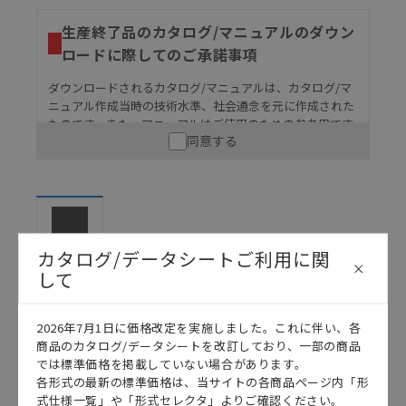
生産終了品のカタログ/マニュアルのダウン
ロードに際してのご承諾事項
ダウンロードされるカタログ/マニュアルは、カタログ/マ
ニュアル作成当時の技術水準、社会通念を元に作成された
ものです。また、マニュアルはご使用のための参考用です
同意する
ので、ご使用にあたっての安全性については十分にご配慮
ください。以下の内容をご承諾の上、ご利用ください。
お客様が本製品を人命や財産に重大な危険を及ぼすよ
うな用途に使用される場合には、システム全体として
危険を知らせたり、冗長設計により必要な安全性を確
保できるよう設計されていること、および本製品が全
カタログ
カタログ/データシートご利用に関
体の中で意図した用途に対して適切に配電・設置され
して
ていることを、必ず事前に確認してください。
カタログ/マニュアルに記載されているアプリケーショ
2026年7月1日に価格改定を実施しました。これに伴い、各
ン事例は参考用ですので、ご採用に際しては機器・装
日本語
English
商品のカタログ/データシートを改訂しており、一部の商品
置の機能や安全性をご確認のうえご使用ください。・
では標準価格を掲載していない場合があります。
商品に接続される推奨機器等、現在では入手困難なも
各形式の最新の標準価格は、当サイトの各商品ページ内「形
のもそのまま記載しています。・誤字、脱字が含まれ
式仕様一覧」や「形式セレクタ」よりご確認ください。
ている可能性がありますがご容赦ください。