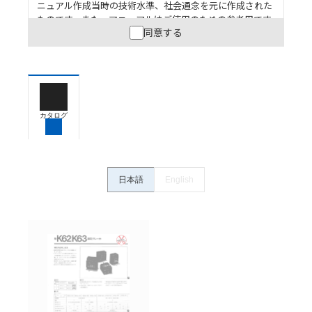
ニュアル作成当時の技術水準、社会通念を元に作成された
ものです。また、マニュアルはご使用のための参考用です
同意する
ので、ご使用にあたっての安全性については十分にご配慮
ください。以下の内容をご承諾の上、ご利用ください。
お客様が本製品を人命や財産に重大な危険を及ぼすよ
うな用途に使用される場合には、システム全体として
危険を知らせたり、冗長設計により必要な安全性を確
保できるよう設計されていること、および本製品が全
カタログ
体の中で意図した用途に対して適切に配電・設置され
ていることを、必ず事前に確認してください。
カタログ/マニュアルに記載されているアプリケーショ
ン事例は参考用ですので、ご採用に際しては機器・装
日本語
English
置の機能や安全性をご確認のうえご使用ください。・
商品に接続される推奨機器等、現在では入手困難なも
のもそのまま記載しています。・誤字、脱字が含まれ
ている可能性がありますがご容赦ください。
記載されているサービス内容や連絡先等は作成当時の
ものであり、変更・改定させていただいている可能性
があります。改めて当サイトの掲載内容をご確認のう
え、ご用命下さいますようお願いいたします。