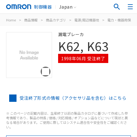
制御機器
Japan
Home
>
商品情報
>
商品カテゴリ
>
電源/周辺機器他
>
電力・機器用保護
漏電ブレーカ
K62, K63
1998年06月 受注終了
受注終了形式の情報（アクセサリ品を含む）はこちら
※ このページの記載内容は、生産終了以前の製品カタログに基づいて作成した参
考情報であり、製品の特長 / 価格 / 対応規格 / オプション品などについて現状と異
なる場合があります。ご使用に際してはシステム適合性や安全性をご確認くださ
い。