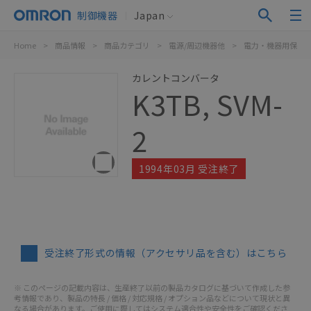
制御機器
Japan
Home
>
商品情報
>
商品カテゴリ
>
電源/周辺機器他
>
電力・機器用保護
カレントコンバータ
K3TB, SVM-
2
1994年03月 受注終了
受注終了形式の情報（アクセサリ品を含む）はこちら
※ このページの記載内容は、生産終了以前の製品カタログに基づいて作成した参
考情報であり、製品の特長 / 価格 / 対応規格 / オプション品などについて現状と異
なる場合があります。ご使用に際してはシステム適合性や安全性をご確認くださ