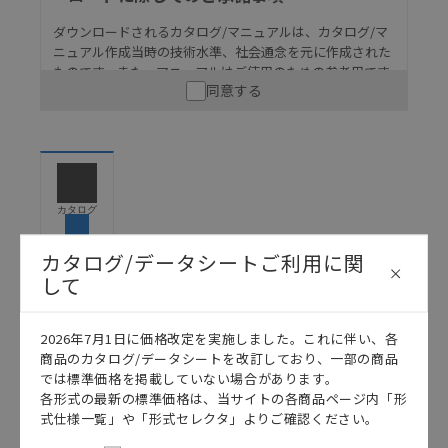
ダウンロードされるカタログ/マニュアルは、カタログ/マ
ニュアル作成当時の技術水準、社会通念を元に作成された
ものです。また、マニュアルはご使用のための参考用です
同意する
ので、ご使用にあたっての安全性については十分にご配慮
ください。以下の内容をご承諾の上、ご利用ください。
お客様が本製品を人命や財産に重大な危険を及ぼすよ
うな用途に使用される場合には、システム全体として
危険を知らせたり、冗長設計により必要な安全性を確
保できるよう設計されていること、および本製品が全
カタログ
体の中で意図した用途に対して適切に配電・設置され
ていることを、必ず事前に確認してください。
カタログ/データシートご利用に関
カタログ/マニュアルに記載されているアプリケーショ
して
ン事例は参考用ですので、ご採用に際しては機器・装
日本語
English
置の機能や安全性をご確認のうえご使用ください。・
2026年7月1日に価格改定を実施しました。これに伴い、各
商品に接続される推奨機器等、現在では入手困難なも
商品のカタログ/データシートを改訂しており、一部の商品
のもそのまま記載しています。・誤字、脱字が含まれ
では標準価格を掲載していない場合があります。
ている可能性がありますがご容赦ください。
各形式の最新の標準価格は、当サイトの各商品ページ内「形
記載されているサービス内容や連絡先等は作成当時の
式仕様一覧」や「形式セレクタ」よりご確認ください。
ものであり、変更・改定させていただいている可能性