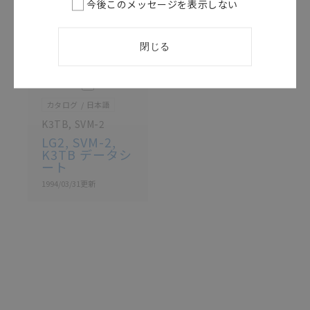
があります。改めて当サイトの掲載内容をご確認のう
今後このメッセージを表示しない
え、ご用命下さいますようお願いいたします。
閉じる
このカタログを選択
カタログ
日本語
K3TB, SVM-2
LG2, SVM-2,
K3TB データシ
ート
1994/03/31
更新